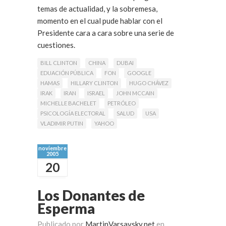
temas de actualidad, y la sobremesa,
momento en el cual pude hablar con el
Presidente cara a cara sobre una serie de
cuestiones.
BILL CLINTON
CHINA
DUBAI
A continuación os relato, en resumen, los
EDUACIÓN PÚBLICA
FON
GOOGLE
temas de los que hablamos durante nuestra
HAMAS
HILLARY CLINTON
HUGO CHÁVEZ
charla de 3 horas.
IRAK
IRAN
ISRAEL
JOHN MCCAIN
Leer Más
MICHELLE BACHELET
PETRÓLEO
PSICOLOGÍA ELECTORAL
SALUD
USA
VLADIMIR PUTIN
YAHOO
noviembre
2005
20
Los Donantes de
Esperma
Publicado por
MartinVarsavsky.net
en