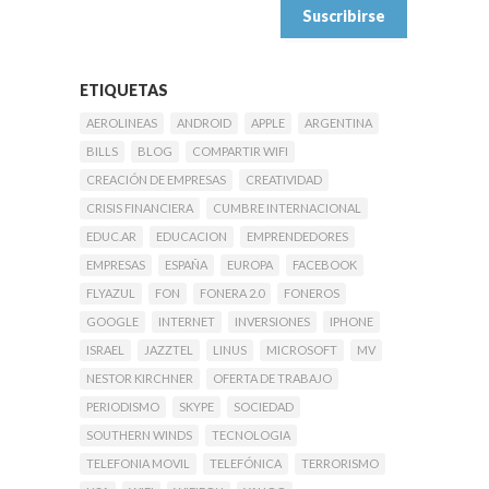
ETIQUETAS
AEROLINEAS
ANDROID
APPLE
ARGENTINA
BILLS
BLOG
COMPARTIR WIFI
CREACIÓN DE EMPRESAS
CREATIVIDAD
CRISIS FINANCIERA
CUMBRE INTERNACIONAL
EDUC.AR
EDUCACION
EMPRENDEDORES
EMPRESAS
ESPAÑA
EUROPA
FACEBOOK
FLYAZUL
FON
FONERA 2.0
FONEROS
GOOGLE
INTERNET
INVERSIONES
IPHONE
ISRAEL
JAZZTEL
LINUS
MICROSOFT
MV
NESTOR KIRCHNER
OFERTA DE TRABAJO
PERIODISMO
SKYPE
SOCIEDAD
SOUTHERN WINDS
TECNOLOGIA
TELEFONIA MOVIL
TELEFÓNICA
TERRORISMO