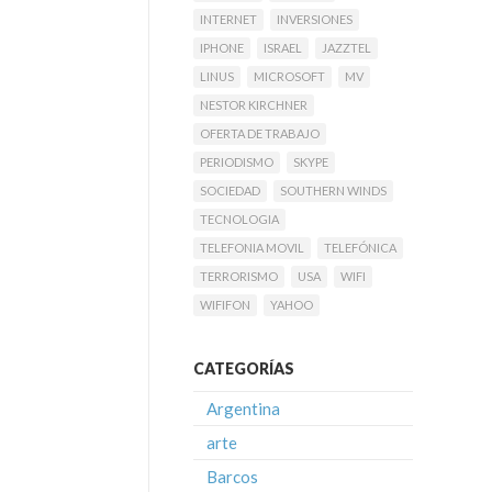
INTERNET
INVERSIONES
IPHONE
ISRAEL
JAZZTEL
LINUS
MICROSOFT
MV
NESTOR KIRCHNER
OFERTA DE TRABAJO
PERIODISMO
SKYPE
SOCIEDAD
SOUTHERN WINDS
TECNOLOGIA
TELEFONIA MOVIL
TELEFÓNICA
TERRORISMO
USA
WIFI
WIFIFON
YAHOO
CATEGORÍAS
Argentina
arte
Barcos