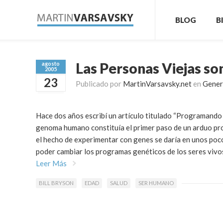
BLOG
B
Las Personas Viejas s
agosto
2005
23
Publicado por
MartinVarsavsky.net
en
Gener
Hace dos años escribí un artículo titulado “Programando 
genoma humano constituía el primer paso de un arduo pr
el hecho de experimentar con genes se daría en unos poc
poder cambiar los programas genéticos de los seres vivos,
Leer Más
BILL BRYSON
EDAD
SALUD
SER HUMANO