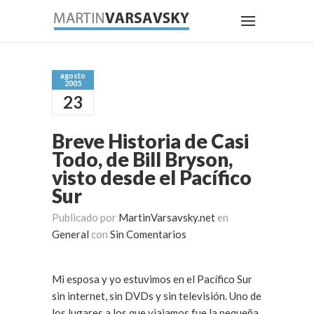
agosto
2005
23
Breve Historia de Casi
Todo, de Bill Bryson,
visto desde el Pacífico
Sur
Publicado por
MartinVarsavsky.net
en
General
con
Sin Comentarios
Mi esposa y yo estuvimos en el Pacífico Sur
sin internet, sin DVDs y sin televisión. Uno de
los lugares a los que viajamos fue la pequeña