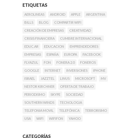
ETIQUETAS
AEROLINEAS
ANDROID
APPLE
ARGENTINA
BILLS
BLOG
COMPARTIR WIFI
CREACIÓN DE EMPRESAS
CREATIVIDAD
CRISIS FINANCIERA
CUMBRE INTERNACIONAL
EDUC.AR
EDUCACION
EMPRENDEDORES
EMPRESAS
ESPAÑA
EUROPA
FACEBOOK
FLYAZUL
FON
FONERA 2.0
FONEROS
GOOGLE
INTERNET
INVERSIONES
IPHONE
ISRAEL
JAZZTEL
LINUS
MICROSOFT
MV
NESTOR KIRCHNER
OFERTA DE TRABAJO
PERIODISMO
SKYPE
SOCIEDAD
SOUTHERN WINDS
TECNOLOGIA
TELEFONIA MOVIL
TELEFÓNICA
TERRORISMO
USA
WIFI
WIFIFON
YAHOO
CATEGORÍAS