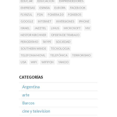
EDUC.AR
EDUCACION
EMPRENDEDORES
EMPRESAS
ESPAÑA
EUROPA
FACEBOOK
FLYAZUL
FON
FONERA 2.0
FONEROS
GOOGLE
INTERNET
INVERSIONES
IPHONE
ISRAEL
JAZZTEL
LINUS
MICROSOFT
MV
NESTOR KIRCHNER
OFERTA DE TRABAJO
PERIODISMO
SKYPE
SOCIEDAD
SOUTHERN WINDS
TECNOLOGIA
TELEFONIA MOVIL
TELEFÓNICA
TERRORISMO
USA
WIFI
WIFIFON
YAHOO
CATEGORÍAS
Argentina
arte
Barcos
cine y television