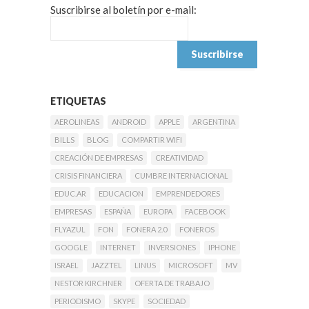
Suscribirse al boletín por e-mail:
ETIQUETAS
AEROLINEAS
ANDROID
APPLE
ARGENTINA
BILLS
BLOG
COMPARTIR WIFI
CREACIÓN DE EMPRESAS
CREATIVIDAD
CRISIS FINANCIERA
CUMBRE INTERNACIONAL
EDUC.AR
EDUCACION
EMPRENDEDORES
EMPRESAS
ESPAÑA
EUROPA
FACEBOOK
FLYAZUL
FON
FONERA 2.0
FONEROS
GOOGLE
INTERNET
INVERSIONES
IPHONE
ISRAEL
JAZZTEL
LINUS
MICROSOFT
MV
NESTOR KIRCHNER
OFERTA DE TRABAJO
PERIODISMO
SKYPE
SOCIEDAD