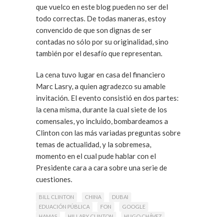
que vuelco en este blog pueden no ser del
todo correctas. De todas maneras, estoy
convencido de que son dignas de ser
contadas no sólo por su originalidad, sino
también por el desafío que representan.
La cena tuvo lugar en casa del financiero
Marc Lasry, a quien agradezco su amable
invitación. El evento consistió en dos partes:
la cena misma, durante la cual siete de los
comensales, yo incluido, bombardeamos a
Clinton con las más variadas preguntas sobre
temas de actualidad, y la sobremesa,
momento en el cual pude hablar con el
Presidente cara a cara sobre una serie de
cuestiones.
BILL CLINTON
CHINA
DUBAI
A continuación os relato, en resumen, los
EDUACIÓN PÚBLICA
FON
GOOGLE
temas de los que hablamos durante nuestra
HAMAS
HILLARY CLINTON
HUGO CHÁVEZ