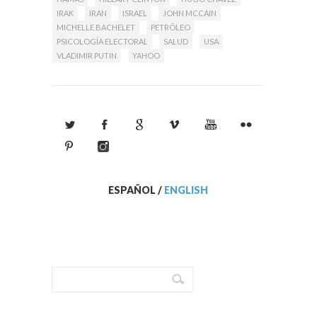
charla de 3 horas.
IRAK
IRAN
ISRAEL
JOHN MCCAIN
Leer Más
MICHELLE BACHELET
PETRÓLEO
PSICOLOGÍA ELECTORAL
SALUD
USA
VLADIMIR PUTIN
YAHOO
ESPAÑOL
/
ENGLISH