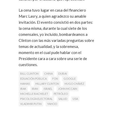
La cena tuvo lugar en casa del financiero
Marc Lasry, a quien agradezco su amable
invitación. El evento consistió en dos partes:
la cena misma, durante la cual siete de los
comensales, yo incluido, bombardeamos a
Clinton con las más variadas preguntas sobre
temas de actualidad, y la sobremesa,
momento en el cual pude hablar con el
Presidente cara a cara sobre una serie de
cuestiones.
BILL CLINTON
CHINA
DUBAI
A continuación os relato, en resumen, los
EDUACIÓN PÚBLICA
FON
GOOGLE
temas de los que hablamos durante nuestra
HAMAS
HILLARY CLINTON
HUGO CHÁVEZ
charla de 3 horas.
IRAK
IRAN
ISRAEL
JOHN MCCAIN
Leer Más
MICHELLE BACHELET
PETRÓLEO
PSICOLOGÍA ELECTORAL
SALUD
USA
VLADIMIR PUTIN
YAHOO