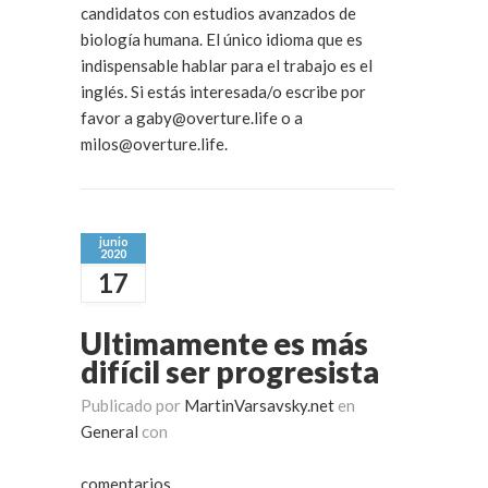
candidatos con estudios avanzados de
biología humana. El único idioma que es
indispensable hablar para el trabajo es el
inglés. Si estás interesada/o escribe por
favor a gaby@overture.life o a
milos@overture.life.
junio
2020
17
Ultimamente es más
difícil ser progresista
Publicado por
MartinVarsavsky.net
en
General
con
comentarios