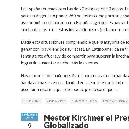
En España tenemos ofertas de 20 megas por 30 euros. En 
para un Argentino ganar 260 pesos es como para un españ
astronómico comparado con España, algo que es bastante 
mucho del coste de estas instalaciones es justamente la 
Dada esta situación, es comprensible que la mayoría de lo
ganar con los Aliens (los turistas). En Latinoamérica se t
tanta gente afuera, y de compartir para superar la brech
lograrán aumentar mucho más las ventas.
Hay muchos consumidores listos para entrar en la banda a
banda ancha se ve con claridad en la enorme cantidad de
acceder a internet, pero no puede por lo caro que es.
ARGENTINA
CIBERCAFÉS
FON ARGENTINA
LATINOAMÉRICA
Nestor Kirchner el Pre
noviembre
2005
Globalizado
9