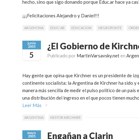
hecho, sino que sigo donando porque Educ.ar hace ya cas
¡¡¡Felicitaciones Alejandro y Daniel!!!
ARGENTINA
EDUC.AR
EDUCACION
NEGROPONTE
ORDE
¿El Gobierno de Kirchne
junio
2005
5
Publicado por
MartinVarsavsky.net
en
Argen
Hay gente que opina que Kirchner es un presidente de izqu
continente socialista; la Argentina de Kirchner ha sido y 
manera más sencilla de medir el pulso político de un país 
una distribución del ingreso en el que pocos tienen mucho,
Leer Más
ARGENTINA
NESTOR KIRCHNER
Engañan a Clarin
mayo
2005