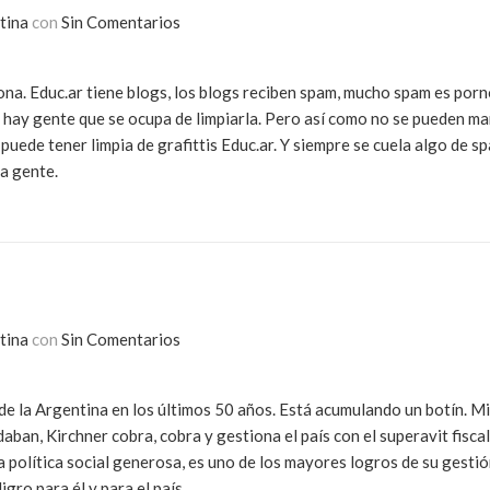
tina
con
Sin Comentarios
ona. Educ.ar tiene blogs, los blogs reciben spam, mucho spam es porn
 hay gente que se ocupa de limpiarla. Pero así como no se pueden ma
puede tener limpia de grafittis Educ.ar. Y siempre se cuela algo de s
la gente.
tina
con
Sin Comentarios
 de la Argentina en los últimos 50 años. Está acumulando un botín. M
an, Kirchner cobra, cobra y gestiona el país con el superavit fiscal
 política social generosa, es uno de los mayores logros de su gestió
ro para él y para el país.