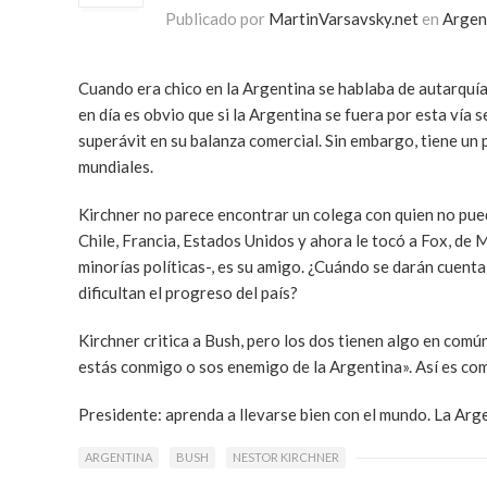
Publicado por
MartinVarsavsky.net
en
Argen
Cuando era chico en la Argentina se hablaba de autarquía
en día es obvio que si la Argentina se fuera por esta vía
superávit en su balanza comercial. Sin embargo, tiene un 
mundiales.
Kirchner no parece encontrar un colega con quien no pued
Chile, Francia, Estados Unidos y ahora le tocó a Fox, d
minorías políticas-, es su amigo. ¿Cuándo se darán cuenta
dificultan el progreso del país?
Kirchner critica a Bush, pero los dos tienen algo en común
estás conmigo o sos enemigo de la Argentina». Así es como
Presidente: aprenda a llevarse bien con el mundo. La Arge
ARGENTINA
BUSH
NESTOR KIRCHNER