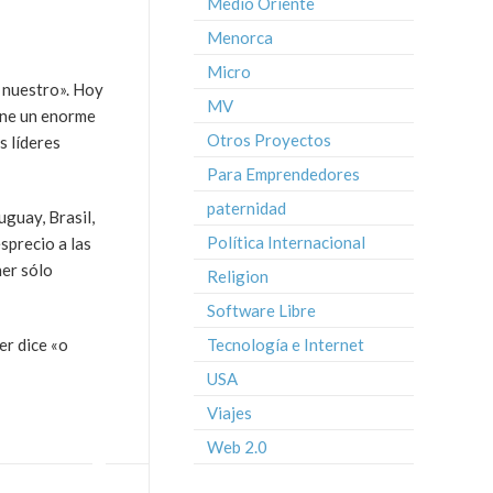
Medio Oriente
Menorca
Micro
o nuestro». Hoy
MV
iene un enorme
Otros Proyectos
s líderes
Para Emprendedores
paternidad
guay, Brasil,
Política Internacional
sprecio a las
ner sólo
Religion
Software Libre
er dice «o
Tecnología e Internet
USA
Viajes
Web 2.0