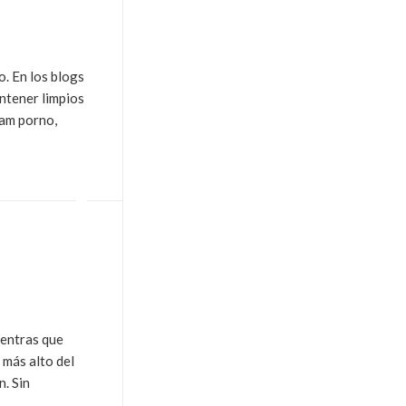
o. En los blogs
ntener limpios
pam porno,
ientras que
 más alto del
n. Sin