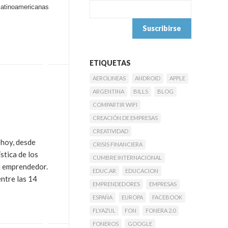
latinoamericanas
ETIQUETAS
AEROLINEAS
ANDROID
APPLE
ARGENTINA
BILLS
BLOG
COMPARTIR WIFI
CREACIÓN DE EMPRESAS
CREATIVIDAD
 hoy, desde
CRISIS FINANCIERA
stica de los
CUMBRE INTERNACIONAL
tu emprendedor.
EDUC.AR
EDUCACION
entre las 14
EMPRENDEDORES
EMPRESAS
ESPAÑA
EUROPA
FACEBOOK
FLYAZUL
FON
FONERA 2.0
FONEROS
GOOGLE