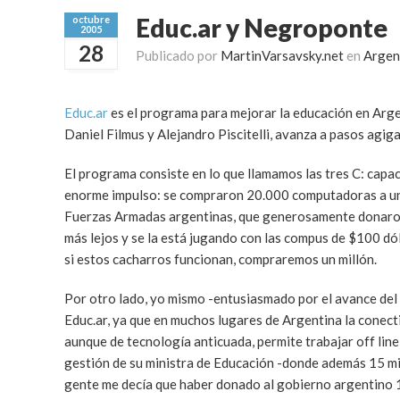
Educ.ar y Negroponte
octubre
2005
28
Publicado por
MartinVarsavsky.net
en
Argen
Educ.ar
es el programa para mejorar la educación en Argent
Daniel Filmus y Alejandro Piscitelli, avanza a pasos agig
El programa consiste en lo que llamamos las tres C: capa
enorme impulso: se compraron 20.000 computadoras a un c
Fuerzas Armadas argentinas, que generosamente donaron s
más lejos y se la está jugando con las compus de $100 dó
si estos cacharros funcionan, compraremos un millón.
Por otro lado, yo mismo -entusiasmado por el avance del
Educ.ar, ya que en muchos lugares de Argentina la conect
aunque de tecnología anticuada, permite trabajar off lin
gestión de su ministra de Educación -donde además 15 mil
gente me decía que haber donado al gobierno argentino 1