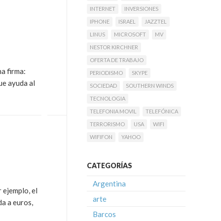
INTERNET
INVERSIONES
IPHONE
ISRAEL
JAZZTEL
LINUS
MICROSOFT
MV
NESTOR KIRCHNER
OFERTA DE TRABAJO
na firma:
PERIODISMO
SKYPE
ue ayuda al
SOCIEDAD
SOUTHERN WINDS
TECNOLOGIA
TELEFONIA MOVIL
TELEFÓNICA
TERRORISMO
USA
WIFI
WIFIFON
YAHOO
CATEGORÍAS
Argentina
 ejemplo, el
arte
da a euros,
Barcos