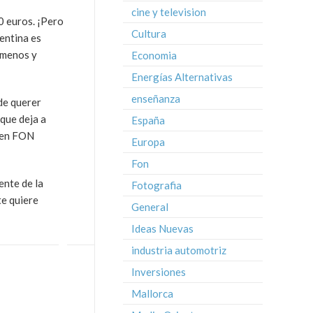
cine y television
0 euros. ¡Pero
Cultura
entina es
 menos y
Economia
Energías Alternativas
enseñanza
 de querer
 que deja a
España
even FON
Europa
Fon
ente de la
Fotografia
te quiere
General
Ideas Nuevas
industria automotriz
Inversiones
Mallorca