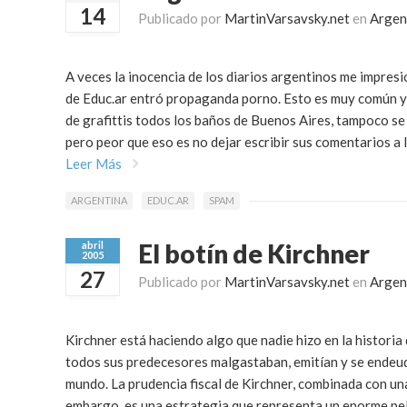
14
Publicado por
MartinVarsavsky.net
en
Argen
A veces la inocencia de los diarios argentinos me impresi
de Educ.ar entró propaganda porno. Esto es muy
común
y
de grafittis todos los baños de Buenos Aires, tampoco se 
pero peor que eso es no dejar escribir sus comentarios a 
Leer Más
ARGENTINA
EDUC.AR
SPAM
El botín de Kirchner
abril
2005
27
Publicado por
MartinVarsavsky.net
en
Argen
Kirchner está haciendo algo que nadie hizo en la historia
todos sus predecesores malgastaban, emitían y se endeudab
mundo. La prudencia fiscal de Kirchner, combinada con una
embargo, es una estrategia que representa un enorme pelig