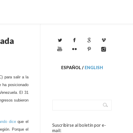
rada
ESPAÑOL
/
ENGLISH
 para salir a la
e ha posicionado
 Venezuela.
El
31
ingresos subieron
ando dice
que el
Suscribirse al boletín por e-
región. Porque el
mail: