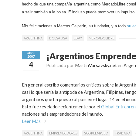
hecho de que una compañía argentina como MercadoLibre consiga
a salir también a la bolsa. E incluso puede promover un impulso
Mis felicitaciones a Marcos Galperín, su fundador, y a todo
su e
ARGENTINA
BOLSA USA
EBAY
MERCADOLIBRE
¡Argentinos Emprende
abril
2007
4
Publicado por
MartinVarsavsky.net
en
Argen
En general escribo comentarios críticos sobre la Argenti
casi lo que sería la antípoda de Argentina, Filipinas, ten
argentinos que ha puesto al país en el lugar 14 en el mun
Esto fue revelado recientemente por el
Global Entrepre
naciones más emprendedoras del mundo.
Leer Más
ARGENTINA
EMPRENDEDORES
SOBREEMPLEO
TRABAJO