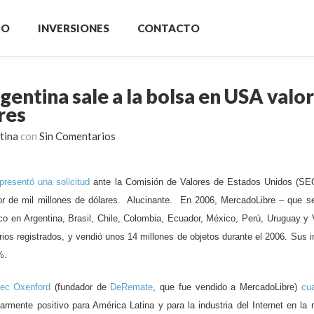
IO
INVERSIONES
CONTACTO
gentina sale a la bolsa en USA valo
res
tina
con
Sin Comentarios
presentó una solicitud
ante la Comisión de Valores de Estados Unidos (SEC)
or de mil millones de dólares. Alucinante. En 2006, MercadoLibre – que s
nico en Argentina, Brasil, Chile, Colombia, Ecuador, México, Perú, Uruguay y
rios registrados, y vendió unos 14 millones de objetos durante el 2006. Sus 
%.
lec Oxenford
(fundador de
DeRemate
, que fue vendido a MercadoLibre)
cu
rmente positivo para América Latina y para la industria del Internet en la 