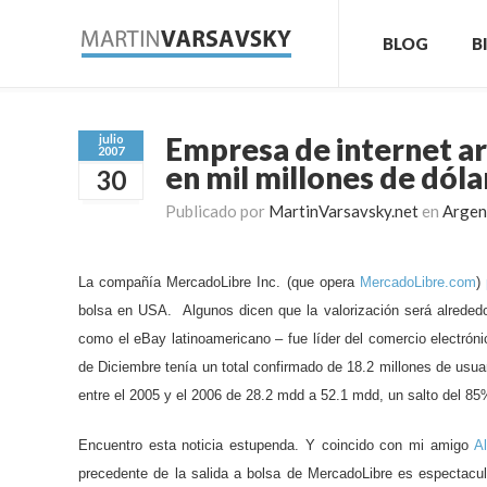
BLOG
B
Empresa de internet ar
julio
2007
en mil millones de dóla
30
Publicado por
MartinVarsavsky.net
en
Argen
La compañía MercadoLibre Inc. (que opera
MercadoLibre.com
)
bolsa en USA. Algunos dicen que la valorización será alreded
como el eBay latinoamericano –
fue líder del comercio electró
de Diciembre tenía un total confirmado de 18.2 millones de usua
entre el 2005 y el 2006 de 28.2 mdd a 52.1 mdd, un salto del 85
Encuentro esta noticia estupenda. Y coincido con mi amigo
A
precedente de la salida a bolsa de MercadoLibre es espectacula