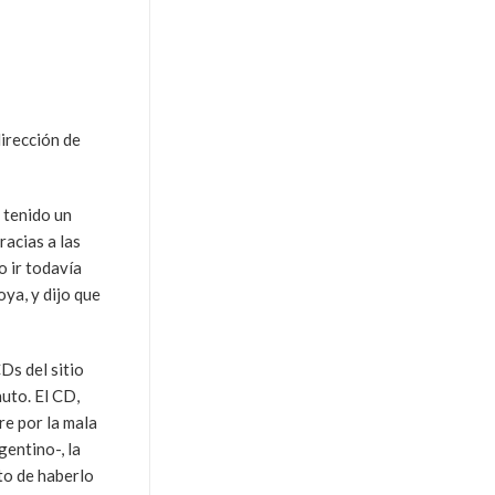
dirección de
 tenido un
acias a las
 ir todavía
oya, y dijo que
Ds del sitio
uto. El CD,
re por la mala
entino-, la
to de haberlo