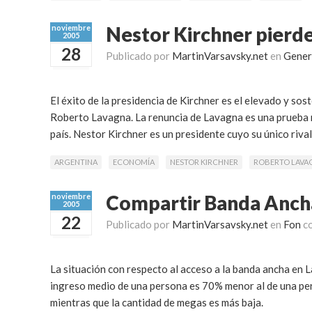
Nestor Kirchner pierd
noviembre
2005
28
Publicado por
MartinVarsavsky.net
en
Gener
El éxito de la presidencia de Kirchner es el elevado y so
Roberto Lavagna. La renuncia de Lavagna es una prueba má
país. Nestor Kirchner es un presidente cuyo su único riv
ARGENTINA
ECONOMÍA
NESTOR KIRCHNER
ROBERTO LAVA
Compartir Banda Ancha
noviembre
2005
22
Publicado por
MartinVarsavsky.net
en
Fon
c
La situación con respecto al acceso a la banda ancha en 
ingreso medio de una persona es 70% menor al de una pers
mientras que la cantidad de megas es más baja.