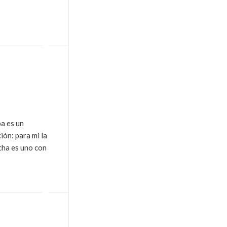
pa es un
ión: para mi la
echa es uno con