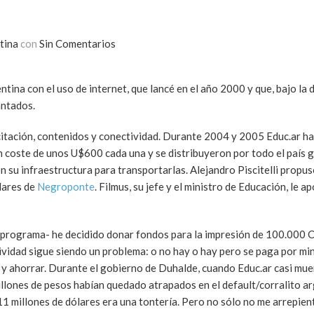
tina
con
Sin Comentarios
ina con el uso de internet, que lancé en el año 2000 y que, bajo la 
antados.
citación, contenidos y conectividad. Durante 2004 y 2005 Educ.ar ha
oste de unos U$600 cada una y se distribuyeron por todo el país gr
u infraestructura para transportarlas. Alejandro Piscitelli propuso
lares de
Negroponte
. Filmus, su jefe y el ministro de Educación, le ap
 programa- he decidido donar fondos para la impresión de 100.000 C
ividad sigue siendo un problema: o no hay o hay pero se paga por min
e y ahorrar. Durante el gobierno de Duhalde, cuando Educ.ar casi mue
lones de pesos habían quedado atrapados en el default/corralito arg
1 millones de dólares era una tontería. Pero no sólo no me arrepien