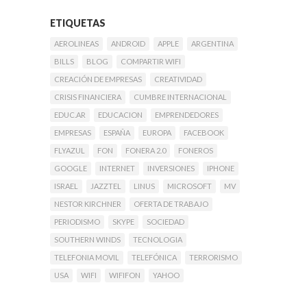
ETIQUETAS
AEROLINEAS
ANDROID
APPLE
ARGENTINA
BILLS
BLOG
COMPARTIR WIFI
CREACIÓN DE EMPRESAS
CREATIVIDAD
CRISIS FINANCIERA
CUMBRE INTERNACIONAL
EDUC.AR
EDUCACION
EMPRENDEDORES
EMPRESAS
ESPAÑA
EUROPA
FACEBOOK
FLYAZUL
FON
FONERA 2.0
FONEROS
GOOGLE
INTERNET
INVERSIONES
IPHONE
ISRAEL
JAZZTEL
LINUS
MICROSOFT
MV
NESTOR KIRCHNER
OFERTA DE TRABAJO
PERIODISMO
SKYPE
SOCIEDAD
SOUTHERN WINDS
TECNOLOGIA
TELEFONIA MOVIL
TELEFÓNICA
TERRORISMO
USA
WIFI
WIFIFON
YAHOO