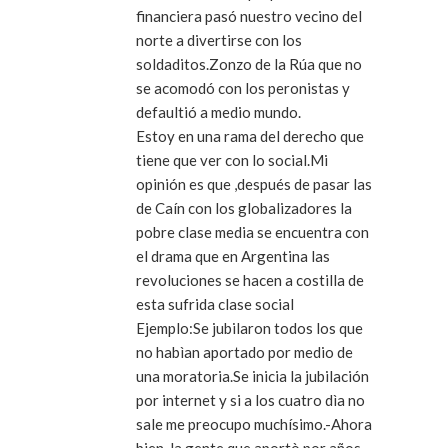
financiera pasó nuestro vecino del
norte a divertirse con los
soldaditos.Zonzo de la Rúa que no
se acomodó con los peronistas y
defaultió a medio mundo.
Estoy en una rama del derecho que
tiene que ver con lo social.Mi
opinión es que ,después de pasar las
de Caín con los globalizadores la
pobre clase media se encuentra con
el drama que en Argentina las
revoluciones se hacen a costilla de
esta sufrida clase social
Ejemplo:Se jubilaron todos los que
no habìan aportado por medio de
una moratoria.Se inicia la jubilación
por internet y si a los cuatro dìa no
sale me preocupo muchísimo.-Ahora
bien ,la gente que aportò por años