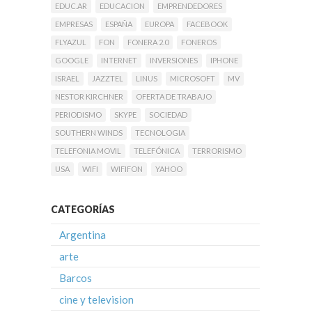
EDUC.AR
EDUCACION
EMPRENDEDORES
EMPRESAS
ESPAÑA
EUROPA
FACEBOOK
FLYAZUL
FON
FONERA 2.0
FONEROS
GOOGLE
INTERNET
INVERSIONES
IPHONE
ISRAEL
JAZZTEL
LINUS
MICROSOFT
MV
NESTOR KIRCHNER
OFERTA DE TRABAJO
PERIODISMO
SKYPE
SOCIEDAD
SOUTHERN WINDS
TECNOLOGIA
TELEFONIA MOVIL
TELEFÓNICA
TERRORISMO
USA
WIFI
WIFIFON
YAHOO
CATEGORÍAS
Argentina
arte
Barcos
cine y television