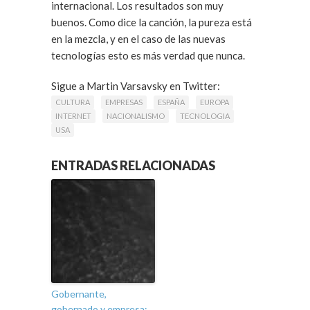
internacional. Los resultados son muy
buenos. Como dice la canción, la pureza está
en la mezcla, y en el caso de las nuevas
tecnologías esto es más verdad que nunca.
Sigue a Martin Varsavsky en Twitter:
twitter.com/martinvars
CULTURA
EMPRESAS
ESPAÑA
EUROPA
INTERNET
NACIONALISMO
TECNOLOGIA
USA
ENTRADAS RELACIONADAS
Gobernante,
gobernado y empresa: