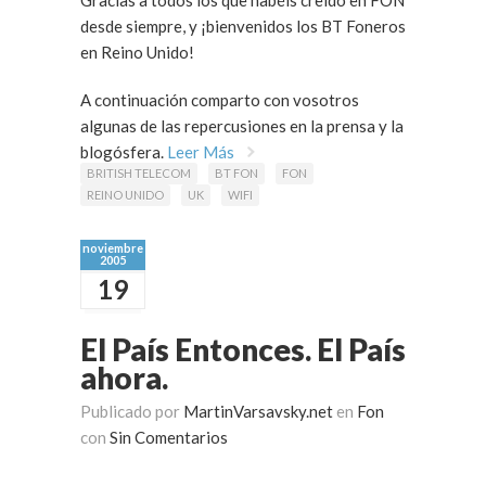
Gracias a todos los que habéis creído en FON
desde siempre, y ¡bienvenidos los BT Foneros
en Reino Unido!
A continuación comparto con vosotros
algunas de las repercusiones en la prensa y la
blogósfera.
Leer Más
BRITISH TELECOM
BT FON
FON
REINO UNIDO
UK
WIFI
noviembre
2005
19
El País Entonces. El País
ahora.
Publicado por
MartinVarsavsky.net
en
Fon
con
Sin Comentarios