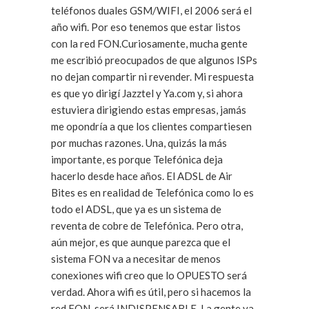
teléfonos duales GSM/WIFI, el 2006 será el
año wifi. Por eso tenemos que estar listos
con la red FON.Curiosamente, mucha gente
me escribió preocupados de que algunos ISPs
no dejan compartir ni revender. Mi respuesta
es que yo dirigí Jazztel y Ya.com y, si ahora
estuviera dirigiendo estas empresas, jamás
me opondría a que los clientes compartiesen
por muchas razones. Una, quizás la más
importante, es porque Telefónica deja
hacerlo desde hace años. El ADSL de Air
Bites es en realidad de Telefónica como lo es
todo el ADSL, que ya es un sistema de
reventa de cobre de Telefónica. Pero otra,
aún mejor, es que aunque parezca que el
sistema FON va a necesitar de menos
conexiones wifi creo que lo OPUESTO será
verdad. Ahora wifi es útil, pero si hacemos la
red FON, será INDISPENSABLE. La gente va