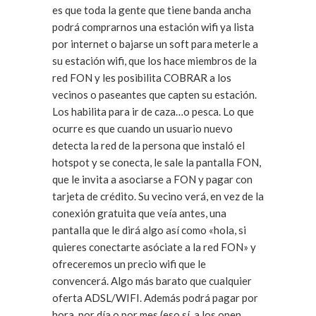
es que toda la gente que tiene banda ancha
podrá comprarnos una estación wifi ya lista
por internet o bajarse un soft para meterle a
su estación wifi, que los hace miembros de la
red FON y les posibilita COBRAR a los
vecinos o paseantes que capten su estación.
Los habilita para ir de caza…o pesca. Lo que
ocurre es que cuando un usuario nuevo
detecta la red de la persona que instaló el
hotspot y se conecta, le sale la pantalla FON,
que le invita a asociarse a FON y pagar con
tarjeta de crédito. Su vecino verá, en vez de la
conexión gratuita que veía antes, una
pantalla que le dirá algo así como «hola, si
quieres conectarte asóciate a la red FON» y
ofreceremos un precio wifi que le
convencerá. Algo más barato que cualquier
oferta ADSL/WIFI. Además podrá pagar por
hora, por día o por mes (eso sí, a los open