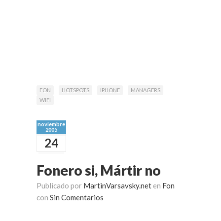
FON
HOTSPOTS
IPHONE
MANAGERS
WIFI
noviembre
2005
24
Fonero si, Mártir no
Publicado por
MartinVarsavsky.net
en
Fon
con
Sin Comentarios