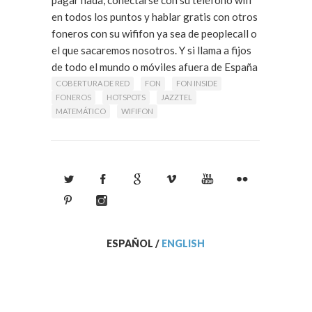
en todos los puntos y hablar gratis con otros
foneros con su wififon ya sea de peoplecall o
el que sacaremos nosotros. Y si llama a fijos
de todo el mundo o móviles afuera de España
las tarifas son increíbles.
COBERTURA DE RED
FON
FON INSIDE
FONEROS
HOTSPOTS
JAZZTEL
MATEMÁTICO
WIFIFON
ESPAÑOL
/
ENGLISH