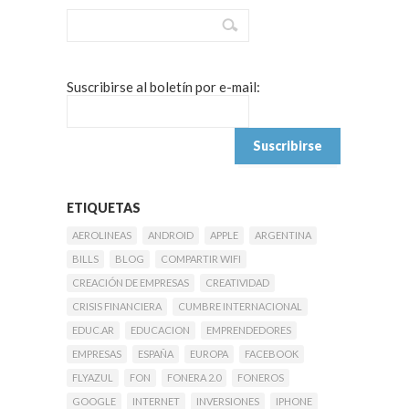
Suscribirse al boletín por e-mail:
ETIQUETAS
AEROLINEAS
ANDROID
APPLE
ARGENTINA
BILLS
BLOG
COMPARTIR WIFI
CREACIÓN DE EMPRESAS
CREATIVIDAD
CRISIS FINANCIERA
CUMBRE INTERNACIONAL
EDUC.AR
EDUCACION
EMPRENDEDORES
EMPRESAS
ESPAÑA
EUROPA
FACEBOOK
FLYAZUL
FON
FONERA 2.0
FONEROS
GOOGLE
INTERNET
INVERSIONES
IPHONE