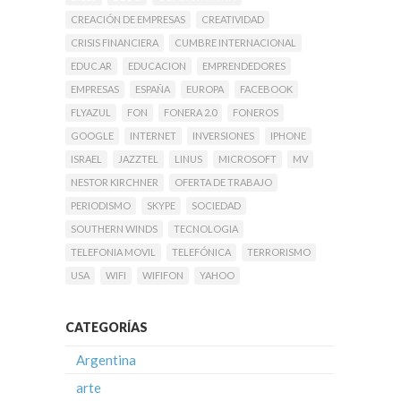
CREACIÓN DE EMPRESAS
CREATIVIDAD
CRISIS FINANCIERA
CUMBRE INTERNACIONAL
EDUC.AR
EDUCACION
EMPRENDEDORES
EMPRESAS
ESPAÑA
EUROPA
FACEBOOK
FLYAZUL
FON
FONERA 2.0
FONEROS
GOOGLE
INTERNET
INVERSIONES
IPHONE
ISRAEL
JAZZTEL
LINUS
MICROSOFT
MV
NESTOR KIRCHNER
OFERTA DE TRABAJO
PERIODISMO
SKYPE
SOCIEDAD
SOUTHERN WINDS
TECNOLOGIA
TELEFONIA MOVIL
TELEFÓNICA
TERRORISMO
USA
WIFI
WIFIFON
YAHOO
CATEGORÍAS
Argentina
arte