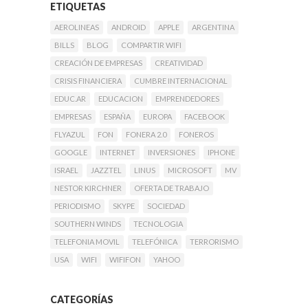
ETIQUETAS
AEROLINEAS
ANDROID
APPLE
ARGENTINA
BILLS
BLOG
COMPARTIR WIFI
CREACIÓN DE EMPRESAS
CREATIVIDAD
CRISIS FINANCIERA
CUMBRE INTERNACIONAL
EDUC.AR
EDUCACION
EMPRENDEDORES
EMPRESAS
ESPAÑA
EUROPA
FACEBOOK
FLYAZUL
FON
FONERA 2.0
FONEROS
GOOGLE
INTERNET
INVERSIONES
IPHONE
ISRAEL
JAZZTEL
LINUS
MICROSOFT
MV
NESTOR KIRCHNER
OFERTA DE TRABAJO
PERIODISMO
SKYPE
SOCIEDAD
SOUTHERN WINDS
TECNOLOGIA
TELEFONIA MOVIL
TELEFÓNICA
TERRORISMO
USA
WIFI
WIFIFON
YAHOO
CATEGORÍAS