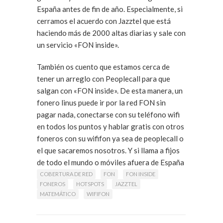
España antes de fin de año. Especialmente, si
cerramos el acuerdo con Jazztel que está
haciendo más de 2000 altas diarias y sale con
un servicio «FON inside».
También os cuento que estamos cerca de
tener un arreglo con Peoplecall para que
salgan con «FON inside». De esta manera, un
fonero linus puede ir por la red FON sin
pagar nada, conectarse con su teléfono wifi
en todos los puntos y hablar gratis con otros
foneros con su wififon ya sea de peoplecall o
el que sacaremos nosotros. Y si llama a fijos
de todo el mundo o móviles afuera de España
las tarifas son increíbles.
COBERTURA DE RED
FON
FON INSIDE
FONEROS
HOTSPOTS
JAZZTEL
MATEMÁTICO
WIFIFON