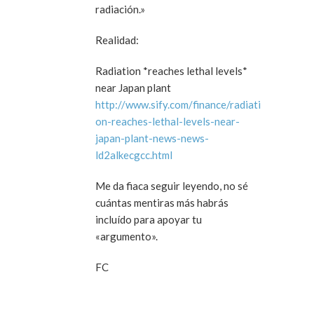
radiación.»
Realidad:
Radiation *reaches lethal levels*
near Japan plant
http://www.sify.com/finance/radiati
on-reaches-lethal-levels-near-
japan-plant-news-news-
ld2alkecgcc.html
Me da fiaca seguir leyendo, no sé
cuántas mentiras más habrás
incluído para apoyar tu
«argumento».
FC