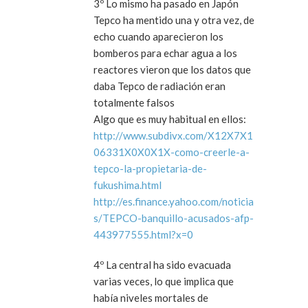
3º Lo mismo ha pasado en Japón
Tepco ha mentido una y otra vez, de
echo cuando aparecieron los
bomberos para echar agua a los
reactores vieron que los datos que
daba Tepco de radiación eran
totalmente falsos
Algo que es muy habitual en ellos:
http://www.subdivx.com/X12X7X1
06331X0X0X1X-como-creerle-a-
tepco-la-propietaria-de-
fukushima.html
http://es.finance.yahoo.com/noticia
s/TEPCO-banquillo-acusados-afp-
443977555.html?x=0
4º La central ha sido evacuada
varias veces, lo que implica que
había niveles mortales de