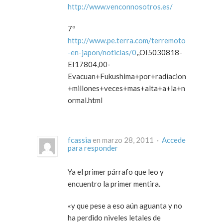
http://www.venconnosotros.es/
7º
http://www.pe.terra.com/terremoto
-en-japon/noticias/0
,,OI5030818-
EI17804,00-
Evacuan+Fukushima+por+radiacion
+millones+veces+mas+alta+a+la+n
ormal.html
fcassia
en marzo 28, 2011 ·
Accede
para responder
Ya el primer párrafo que leo y
encuentro la primer mentira.
«y que pese a eso aún aguanta y no
ha perdido niveles letales de