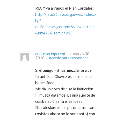
P.D. Y ya arranco el Plan Cardales:
http://latu21.latu.org.uy/es/index.p
hp?
option=com_content&view=article
&id=471&Itemid=285
anarosarioparente
en marzo 30,
2010 ·
Accede para responder
Si el amigo Filmus ,mezcla rara de
Israel-Iran Chavez es el colmo de la
honestidad.
Me da un poco de risa la inducciòn
Filmusca digamos. Es una suerte de
combinaciòn entre las ideas
liberales(antes los peronistas eran
rosistas ahora no lo son tanto) con