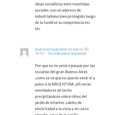
ideas socialistas bien resentidas
sociales ,con un aderezo de
industrialismo bien protegido luego
de la fundirse la competencia etc
etc
anarosarioparente
en marzo 30,
2010 ·
Accede para responder
Por que no te venìs a pasear por las
escuelas del gran Buenos Aires
,como se ve que no querès venir ni a
palos a la ARGENTINA ,allì veràs
ventiladores de techo
precipitándose sobre niños del
jardìn de infantes ,cables de
electricidad a la vista y en corto
circuito ,agua de la canilla