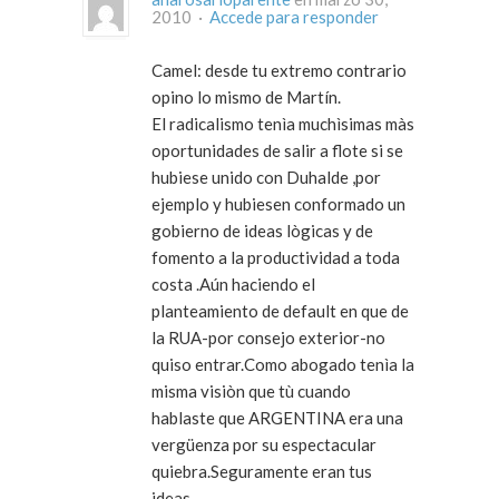
2010 ·
Accede para responder
Camel: desde tu extremo contrario
opino lo mismo de Martín.
El radicalismo tenìa muchìsimas màs
oportunidades de salir a flote si se
hubiese unido con Duhalde ,por
ejemplo y hubiesen conformado un
gobierno de ideas lògicas y de
fomento a la productividad a toda
costa .Aún haciendo el
planteamiento de default en que de
la RUA-por consejo exterior-no
quiso entrar.Como abogado tenìa la
misma visiòn que tù cuando
hablaste que ARGENTINA era una
vergüenza por su espectacular
quiebra.Seguramente eran tus
ideas.