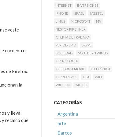
INTERNET
INVERSIONES
IPHONE
ISRAEL
JAZZTEL
LINUS
MICROSOFT
MV
ense «este
NESTOR KIRCHNER
OFERTA DE TRABAJO
PERIODISMO
SKYPE
le encuentro
SOCIEDAD
SOUTHERN WINDS
TECNOLOGIA
TELEFONIA MOVIL
TELEFÓNICA
es de Firefox.
TERRORISMO
USA
WIFI
funcionan la
WIFIFON
YAHOO
CATEGORÍAS
hos y lleva
Argentina
 y recalco que
arte
Barcos