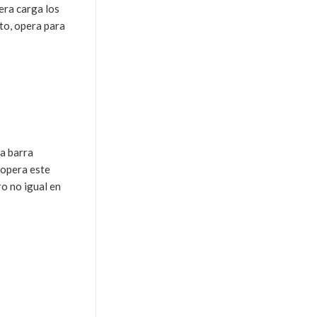
pera carga los
cto, opera para
la barra
opera este
ro no igual en