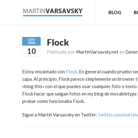
BLOG
B
Flock
julio
2006
10
Publicado por
MartinVarsavsky.net
en
Gener
Estoy encantado con
Flock
. En general cuando pruebo ser
capa. Al principio, Flock parece simplemente un browser t
«blog this» con el que puedes usar cualquier foto o text
Flock hacer que salgan fotos en my blog de movabletype pu
probar como funcionaba Flock.
Sigue a Martin Varsavsky en Twitter:
twitter.com/martin