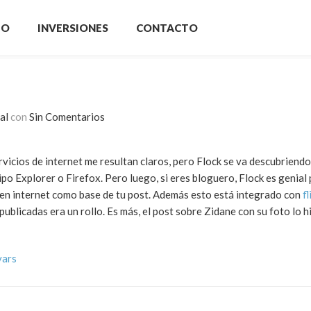
IO
INVERSIONES
CONTACTO
al
con
Sin Comentarios
vicios de internet me resultan claros, pero Flock se va descubriend
ipo Explorer o Firefox. Pero luego, si eres bloguero, Flock es genial
o en internet como base de tu post. Además esto está integrado con
fl
blicadas era un rollo. Es más, el post sobre Zidane con su foto lo h
vars