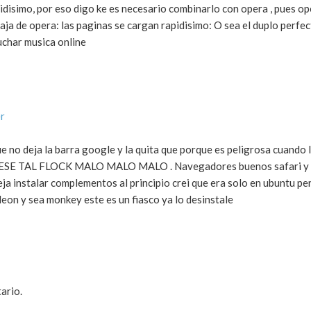
apidisimo, por eso digo ke es necesario combinarlo con opera , pues o
aja de opera: las paginas se cargan rapidisimo: O sea el duplo perfe
uchar musica online
r
e no deja la barra google y la quita que porque es peligrosa cuando 
 ESE TAL FLOCK MALO MALO MALO . Navegadores buenos safari y 
eja instalar complementos al principio crei que era solo en ubuntu pe
on y sea monkey este es un fiasco ya lo desinstale
ario.