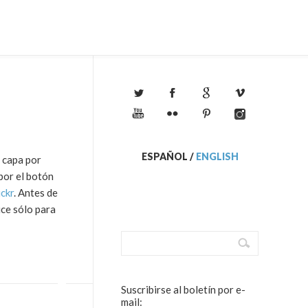
ESPAÑOL
/
ENGLISH
o capa por
 por el botón
ickr
. Antes de
ice sólo para
Suscribirse al boletín por e-
mail: