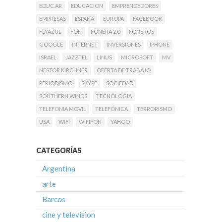
EDUC.AR
EDUCACION
EMPRENDEDORES
EMPRESAS
ESPAÑA
EUROPA
FACEBOOK
FLYAZUL
FON
FONERA 2.0
FONEROS
GOOGLE
INTERNET
INVERSIONES
IPHONE
ISRAEL
JAZZTEL
LINUS
MICROSOFT
MV
NESTOR KIRCHNER
OFERTA DE TRABAJO
PERIODISMO
SKYPE
SOCIEDAD
SOUTHERN WINDS
TECNOLOGIA
TELEFONIA MOVIL
TELEFÓNICA
TERRORISMO
USA
WIFI
WIFIFON
YAHOO
CATEGORÍAS
Argentina
arte
Barcos
cine y television