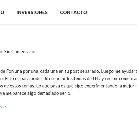
IO
INVERSIONES
CONTACTO
on
Sin Comentarios
D de Fon una por una, cada una en su post separado. Luego me ayudar
én. Esto es para poder diferenciar los temas de I+D y recibir comenta
os de estos temas. Lo que pasa es que sigo experimentando la mejor
e ya me parece algo demasiado serio.
vars