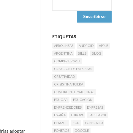
ETIQUETAS
AEROLINEAS
ANDROID
APPLE
ARGENTINA
BILLS
BLOG
COMPARTIR WIFI
CREACIÓN DE EMPRESAS
CREATIVIDAD
CRISIS FINANCIERA
CUMBRE INTERNACIONAL
EDUC.AR
EDUCACION
EMPRENDEDORES
EMPRESAS
ESPAÑA
EUROPA
FACEBOOK
FLYAZUL
FON
FONERA 2.0
drias adoptar
FONEROS
GOOGLE