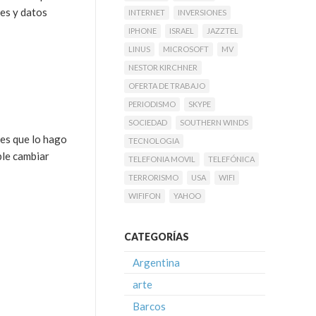
es y datos
INTERNET
INVERSIONES
IPHONE
ISRAEL
JAZZTEL
LINUS
MICROSOFT
MV
NESTOR KIRCHNER
OFERTA DE TRABAJO
PERIODISMO
SKYPE
SOCIEDAD
SOUTHERN WINDS
 es que lo hago
TECNOLOGIA
ble cambiar
TELEFONIA MOVIL
TELEFÓNICA
TERRORISMO
USA
WIFI
WIFIFON
YAHOO
CATEGORÍAS
Argentina
arte
Barcos