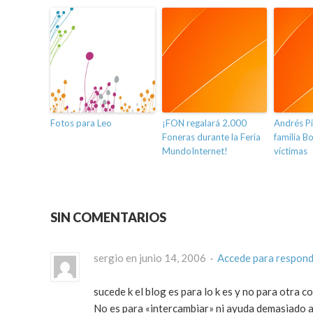
Fotos para Leo
¡FON regalará 2.000
Andrés Pi
Foneras durante la Feria
familia B
MundoInternet!
víctimas
SIN COMENTARIOS
sergio en junio 14, 2006 ·
Accede para respon
sucede k el blog es para lo k es y no para otra 
No es para «intercambiar» ni ayuda demasiado a