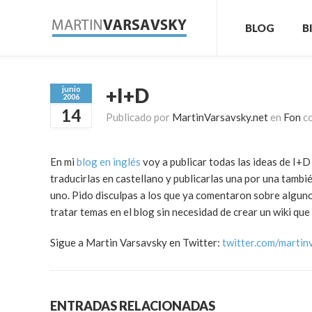
BLOG
B
+I+D
junio
2006
14
Publicado por
MartinVarsavsky.net
en
Fon
c
En mi
blog en inglés
voy a publicar todas las ideas de I+
traducirlas en castellano y publicarlas una por una tambi
uno. Pido disculpas a los que ya comentaron sobre algun
tratar temas en el blog sin necesidad de crear un wiki qu
Sigue a Martin Varsavsky en Twitter:
twitter.com/martin
ENTRADAS RELACIONADAS