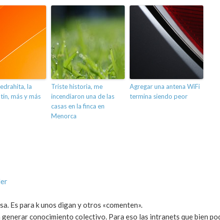
edrahita, la
Triste historia, me
Agregar una antena WiFi
otín, más y más
incendiaron una de las
termina siendo peor
casas en la finca en
Menorca
der
cosa. Es para k unos digan y otros «comenten».
 generar conocimiento colectivo. Para eso las intranets que bien po