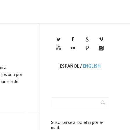
ESPAÑOL
/
ENGLISH
án a
rios uno por
 manera de
Suscribirse al boletín por e-
mail: