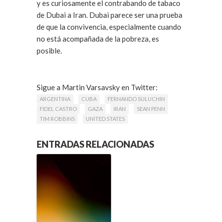
y es curiosamente el contrabando de tabaco
de Dubai a Iran. Dubai parece ser una prueba
de que la convivencia, especialmente cuando
no está acompañada de la pobreza, es
posible.
Sigue a Martin Varsavsky en Twitter:
twitter.com/martinvars
ARGENTINA
CUBA
FERNANDO SULUCHIN
FIDEL CASTRO
GAZA
IRAN
SEAN PENN
TIM ROBBINS
UNITED STATES
ENTRADAS RELACIONADAS