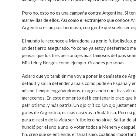
Pero no, esto no es una campaña contra Argentina. Si ten
maravillas de ellos. Así como el extranjero que conoce Ar
Argentina es un país hermoso, con gente que suele ser espe
El mundo le reconoce a Maradona su genio futbolístico, p
un destierro asegurado. Yo como ya estoy desterrado me
pensar que los tres personajes más famosos del país sean 
Milstein y Borges como ejemplo. Grandes personas.
Aclaro que yo también me voy a poner la camiseta de Arge
default y salí a defender al país como pude en España y e
mismo tiempo engañándonos, exagerando nuestras virtude
merecemos. En este momento del bicentenario creo que lo
patriotismo, y más patria. Un ojo crítico. Un ojo justame
goles de Argentina, es más casi voy a Sudáfrica. Pero si 
para el resto de la vida ser futbolero no sirve. Saltar de
hundió por el uno a uno, o votar todos a Menem y después
fin, creo que se entiende, el fanatismo, cualidad important