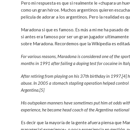
Pero mi respuesta es que si realmente le «chupara un hue
como un gran héroe. Muchos argentinos quieren escuchar 
película de adorar a los argentinos. Pero la realidad es 
Maradona si que es famoso. Es más a mi me ha pasado de 
si antes era famoso por ser un gran jugador ultimamente 
sobre Maradona. Recordemos que la Wikipedia es editada
For various reasons, Maradona is considered one of the spor
months in 1991 after failing a doping test for cocaine in It
After retiring from playing on his 37th birthday in 1997,[4] 
abuse. In 2005 a stomach stapling operation helped control 
Argentina.[5]
His outspoken manners have sometimes put him at odds with j
experience, he became head coach of the Argentina nationa
Es decir que la mayoría de la gente afuera piensa que Mar
managerial experience», o poca experiencia en gestión, p