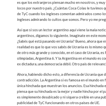
es que los extranjeros piensan mucho en nosotros, y muy 
locos por nuestro país. ¿Cuántas Coca Colas le tuvimos q
de TyC cuando los ingleses comentan admirados como los a
ingleses admirando lo cultos que somos. Pero yo me pre
Así que si sos un lector argentino aquí viene la mala noti
argentinos, digamos lo siguiente. Imaginate en este mome
¿Sabés qué está pasando en Ucrania? Bueno, ahora que est
realidad es que lo que vos sabés de Ucrania es lo mismo 
de otro más grande y conocido, en el caso de Ucrania, es R
olimpíadas, Argentina 6. Y la Argentina en el mundo es co
ex dictadura, una democracia débil. Otro país de relevanc
Ahora, habiendo dicho esto, a diferencia de Ucrania que d
contradicción. La Argentina si es famosa en el mundo en 
única hinchada que muestran los anuncios. Esa hinchada e
piensa que su hinchada es la mejor y nadie hincha por el 
es simplemente desubicado y ni siquera creible en una pub
publicidad de TyC funcionando en otros paises de UE.