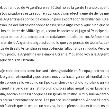
l. Lo famoso de Argentina en el fútbol no es la gente tirando papelit
stos jugadores están aquí, en Europa, y son efectivamente de los me
e Argentina es conocida como un país exportador de brillantes jug
iensan los del Barcelona sobre Messi, sería algo como «qué bien que n
os del Inter de Milito igual, «como le sacamos el jugo al Principe q
 para nosotros, poco para los catalanes o italianos, no. Así que si 
ensan de la Argentina algo así como lo que vos pensás de Ucrania, sa
ás de Brasil. Argentina es una potencia futbolística sin duda. Pero e
 muy poco, la Argentina es siempre Ucrania. Y cuando voy a la Argent
¿qué decís de Ucrania?
je considerado como bastante desagradable en Europa, pero no por
zo ganar el mundial y que ahora nos va a hacer ganar el mundial de v
porque se lo ve como un tipo «canchero» o «chulo, «piola» o un «list
rgentina, pero ser un listillo o un chulo es algo negativo en España 
alia, adoran a Messi porque es un genio del fútbol y muy buena pers
es causa directamente asco. Les parece un desubicado. Ahora el lecto
odría decir que le «chupa un huevo», lo que piensan los extranjeros 