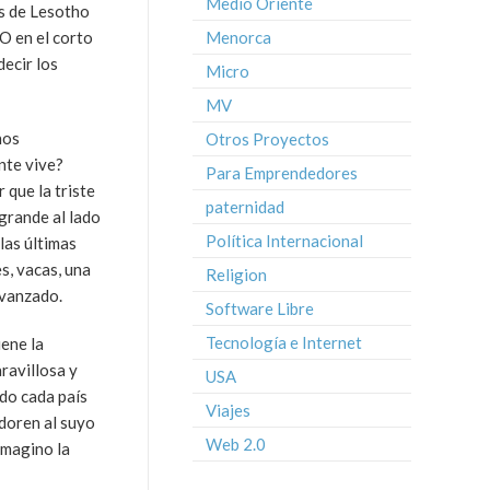
Medio Oriente
es de Lesotho
O en el corto
Menorca
ecir los
Micro
MV
nos
Otros Proyectos
nte vive?
Para Emprendedores
que la triste
paternidad
grande al lado
Política Internacional
las últimas
s, vacas, una
Religion
avanzado.
Software Libre
Tecnología e Internet
iene la
ravillosa y
USA
ndo cada país
Viajes
adoren al suyo
Web 2.0
imagino la