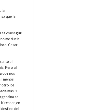
blan
nsa que la
l es conseguir
ino me duele
loro, Cesar
rante el
ís. Pero al
a que nos
al: menos
r otro los
nada más. Y
Argentina se
 Kirchner, en
l destino del