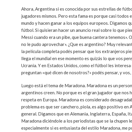
Ahora, Argentina si es conocida por sus estrellas de fútbo
jugadores mismos. Pero esta fama es porque casi todos e
mundo y hacen ganar a los equipos europeos. Digamos qu
fútbol. Si quisieran hacer un anuncio real sobre lo que p
Messi cuando era un pibe, que buena cantera tenemos». O l
no le pudo aprovechar». ¿Que es argentino? Muy relevante
la película completa podés pensar que los extranjeros pi
llega el mundial en ese momento es quizás lo que vos pens
Ucrania. Y en Estados Unidos, como el fútbol les interesa
preguntan «qué dicen de nosotros?» podés pensar, y vos, 
Luego está el tema de Maradona. Maradona es un persona
argentinos creen. No porque es el gran jugador que nos hi
respeta en Europa. Maradona es considerado desagradable 
problema es que ser canchero, piola, es algo positivo en A
general. Digamos que en Alemania, Inglaterra, España, It
Maradona diciéndole a los periodistas que se la chupen l
especialmente si es entusiasta del estilo Maradona, me p