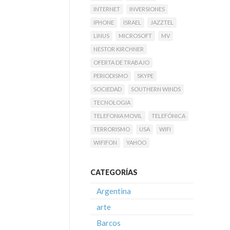
INTERNET
INVERSIONES
IPHONE
ISRAEL
JAZZTEL
LINUS
MICROSOFT
MV
NESTOR KIRCHNER
OFERTA DE TRABAJO
PERIODISMO
SKYPE
SOCIEDAD
SOUTHERN WINDS
TECNOLOGIA
TELEFONIA MOVIL
TELEFÓNICA
TERRORISMO
USA
WIFI
WIFIFON
YAHOO
CATEGORÍAS
Argentina
arte
Barcos