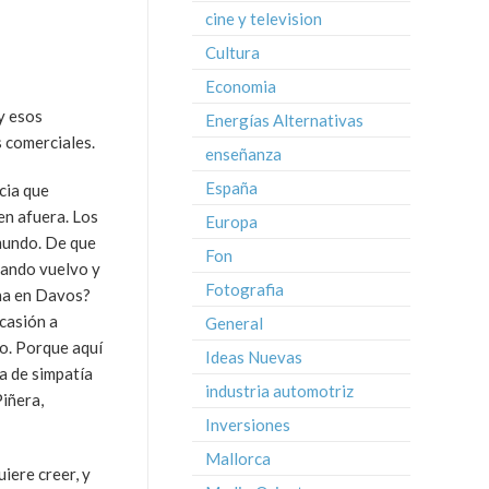
cine y television
Cultura
Economia
y esos
Energías Alternativas
s comerciales.
enseñanza
España
cia que
en afuera. Los
Europa
mundo. De que
Fon
uando vuelvo y
Fotografia
ina en Davos?
casión a
General
o. Porque aquí
Ideas Nuevas
a de simpatía
industria automotriz
Piñera,
Inversiones
Mallorca
iere creer, y