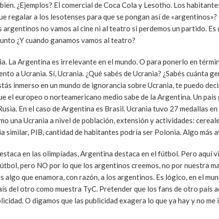
bien. ¿Ejemplos? El comercial de Coca Cola y Lesotho. Los habitant
ue regalar a los lesotenses para que se pongan así de «argentinos»? 
rgentinos no vamos al cine ni al teatro si perdemos un partido. Es d
gunto ¿Y cuando ganamos vamos al teatro?
cia. La Argentina es irrelevante en el mundo. O para ponerlo en térmi
nto a Ucrania. Sí, Ucrania. ¿Qué sabés de Ucrania? ¿Sabés cuánta ge
ás inmerso en un mundo de ignorancia sobre Ucrania, te puedo decir 
que el europeo o norteamericano medio sabe de la Argentina. Un país 
usia. En el caso de Argentina es Brasil. Ucrania tuvo 27 medallas en 
mo una Ucrania a nivel de población, extensión y actividades: cereale
ia similar, PIB, cantidad de habitantes podría ser Polonia. Algo más 
estaca en las olimpíadas, Argentina destaca en el fútbol. Pero aquí v
fútbol, pero NO por lo que los argentinos creemos, no por nuestra ma
s algo que enamora, con razón, a los argentinos. Es lógico, en el mu
país del otro como muestra TyC. Pretender que los fans de otro país 
licidad. O digamos que las publicidad exagera lo que ya hay y no me 