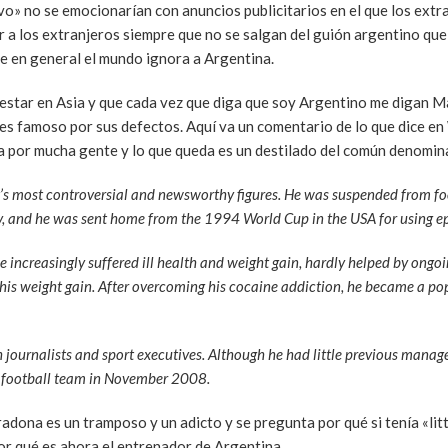
vo» no se emocionarían con anuncios publicitarios en el que los extr
a los extranjeros siempre que no se salgan del guión argentino que 
que en general el mundo ignora a Argentina.
estar en Asia y que cada vez que diga que soy Argentino me digan 
es famoso por sus defectos. Aquí va un comentario de lo que dice en
 por mucha gente y lo que queda es un destilado del común denomin
t’s most controversial and newsworthy figures. He was suspended from fo
aly, and he was sent home from the 1994 World Cup in the USA for using e
he increasingly suffered ill health and weight gain, hardly helped by ongo
his weight gain. After overcoming his cocaine addiction, he became a pop
ournalists and sport executives. Although he had little previous manage
l football team in November 2008.
adona es un tramposo y un adicto y se pregunta por qué si tenía «lit
or qué es ahora el entrenador de Argentina.