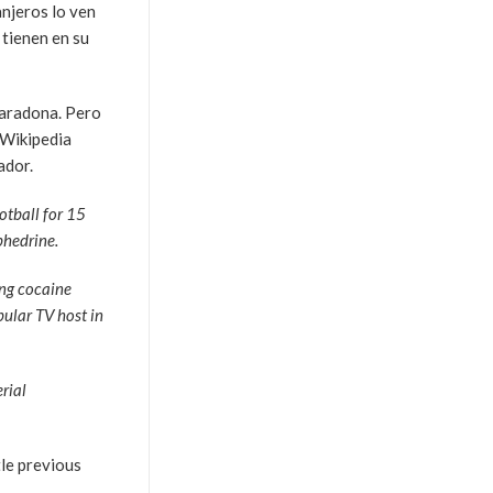
anjeros lo ven
tienen en su
Maradona. Pero
 Wikipedia
ador.
otball for 15
phedrine.
ing cocaine
ular TV host in
rial
tle previous