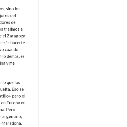
os, sino los
jores del
adores de
os trajimos a
ue el Zaragoza
querés hacerte
lvo cuando
n lo demás, es
ina y me
 lo que los
uelta. Eso se
illo», pero el
y en Europa en
ona. Pero
r argentino,
de Maradona.