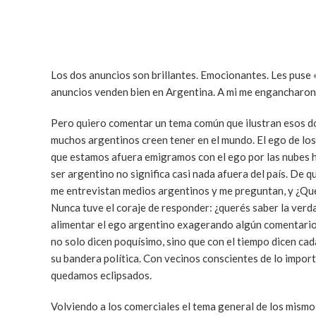
Los dos anuncios son brillantes. Emocionantes. Les puse 
anuncios venden bien en Argentina. A mi me engancharon. Y
Pero quiero comentar un tema común que ilustran esos d
muchos argentinos creen tener en el mundo. El ego de lo
que estamos afuera emigramos con el ego por las nubes 
ser argentino no significa casi nada afuera del país. De 
me entrevistan medios argentinos y me preguntan, y ¿Qué
Nunca tuve el coraje de responder: ¿querés saber la verd
alimentar el ego argentino exagerando algún comentario 
no solo dicen poquísimo, sino que con el tiempo dicen cad
su bandera política. Con vecinos conscientes de lo import
quedamos eclipsados.
Volviendo a los comerciales el tema general de los mismos