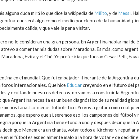
és alguna duda mirá lo que dice la wikipedia de
Milito
, y de
Messi
. Ha
gentina, que será algo como el medio por ciento de la humanidad, pie
cialmente cálida, y que vale la pena visitar.
ero no lo consideran una gran persona. En Argentina hablar mal de é
 atrevo a comentar mis dudas sobre Maradona. Es más, como argent
Maradona, Evita y el Ché. Yo preferiría que fueran Cesar Pelli, Fava
ntina en el mundial. Que fui embajador itinerante de la Argentina du
n foros internacionales. Que hice
Educ.ar
creyendo en el futuro del pa
s y ocultando nuestros defectos, no vamos a construir la Argentin
 que Argentina necesita es un buen diagnóstico de su realidad glob
nte menos fanático, menos futbolístico. Yo voy a gritar como cualquie
ganamos, que espero que si, seremos eso, los campeones del fútbol y 
 alegría porque la Argentina tiene el uno a uno y después decir que la 
 decir que Menem era un chanta, votar todos a Kirchner y repudiar a
e en el fútbol es especialmente malo a la hora de votar y de decidir e