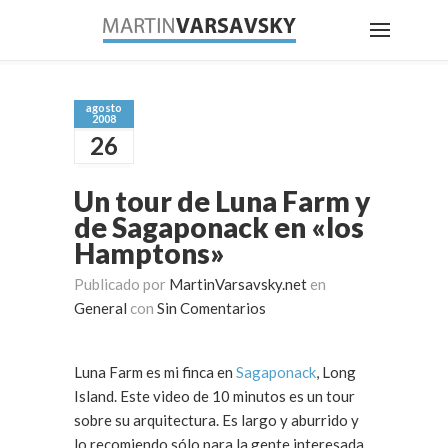
agosto
2008
26
Un tour de Luna Farm y
de Sagaponack en «los
Hamptons»
Publicado por
MartinVarsavsky.net
en
General
con
Sin Comentarios
Luna Farm es mi finca en
Sagaponack
, Long
Island. Este video de 10 minutos es un tour
sobre su arquitectura. Es largo y aburrido y
lo recomiendo sólo para la gente interesada