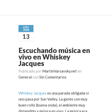
julio
2008
13
Escuchando música en
vivo en Whiskey
Jacques
Publicado por
MartinVarsavsky.net
en
General
con
Sin Comentarios
Whiskey Jacques
es una parada obligada si
uno pasa por Sun Valley. La gente con muy
buen rollo (buena onda), el ambiente muy
distendido y música en vivo. La música era