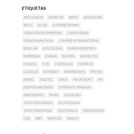
ETIQUETAS
AEROLINEAS
ANDROID
APPLE
ARGENTINA
BILLS
BLOG
COMPARTIR WIFI
CREACIÓN DE EMPRESAS
CREATIVIDAD
CRISIS FINANCIERA
CUMBRE INTERNACIONAL
EDUC.AR
EDUCACION
EMPRENDEDORES
EMPRESAS
ESPAÑA
EUROPA
FACEBOOK
FLYAZUL
FON
FONERA 2.0
FONEROS
GOOGLE
INTERNET
INVERSIONES
IPHONE
ISRAEL
JAZZTEL
LINUS
MICROSOFT
MV
NESTOR KIRCHNER
OFERTA DE TRABAJO
PERIODISMO
SKYPE
SOCIEDAD
SOUTHERN WINDS
TECNOLOGIA
TELEFONIA MOVIL
TELEFÓNICA
TERRORISMO
USA
WIFI
WIFIFON
YAHOO