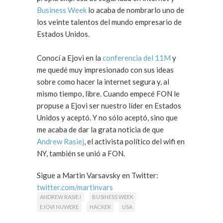
Business Week
lo acaba de nombrarlo uno de
los veinte talentos del mundo empresario de
Estados Unidos.
Conocí a Ejovi en la
conferencia del 11M
y
me quedé muy impresionado con sus ideas
sobre como hacer la internet segura y, al
mismo tiempo, libre. Cuando empecé FON le
propuse a Ejovi ser nuestro líder en Estados
Unidos y aceptó. Y no sólo aceptó, sino que
me acaba de dar la grata noticia de que
Andrew Rasiej
, el activista político del wifi en
NY, también se unió a FON.
Sigue a Martin Varsavsky en Twitter:
twitter.com/martinvars
ANDREW RASIEJ
BUSINESS WEEK
EJOVI NUWERE
HACKER
USA