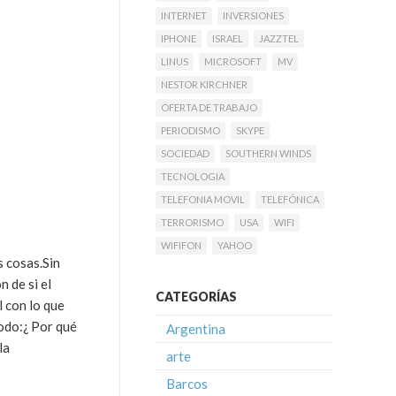
INTERNET
INVERSIONES
IPHONE
ISRAEL
JAZZTEL
LINUS
MICROSOFT
MV
NESTOR KIRCHNER
OFERTA DE TRABAJO
PERIODISMO
SKYPE
SOCIEDAD
SOUTHERN WINDS
TECNOLOGIA
TELEFONIA MOVIL
TELEFÓNICA
TERRORISMO
USA
WIFI
WIFIFON
YAHOO
s cosas.Sin
 de si el
CATEGORÍAS
 con lo que
modo:¿ Por qué
Argentina
la
arte
Barcos