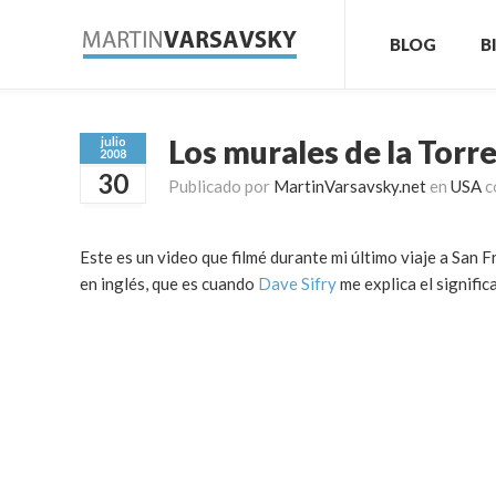
BLOG
B
Los murales de la Torre
julio
2008
30
Publicado por
MartinVarsavsky.net
en
USA
c
Este es un video que filmé durante mi último viaje a San F
en inglés, que es cuando
Dave Sifry
me explica el signific