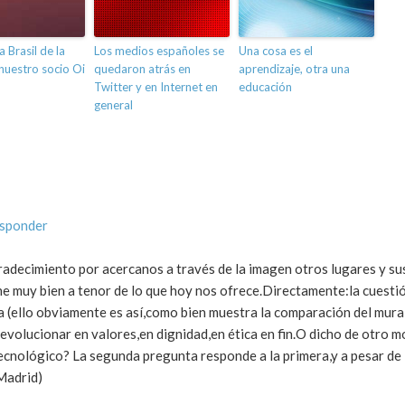
a Brasil de la
Los medios españoles se
Una cosa es el
nuestro socio Oi
quedaron atrás en
aprendizaje, otra una
Twitter y en Internet en
educación
general
esponder
adecimiento por acercanos a través de la imagen otros lugares y su
ne muy bien a tenor de lo que hoy nos ofrece.Directamente:la cuestión
 (ello obviamente es así,como bien muestra la comparación del mural
 evolucionar en valores,en dignidad,en ética en fin.O dicho de otro 
ecnológico? La segunda pregunta responde a la primera,y a pesar de 
 Madrid)