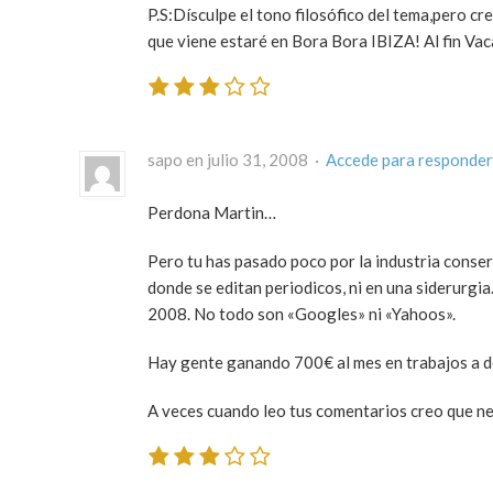
P.S:Dísculpe el tono filosófico del tema,pero 
que viene estaré en Bora Bora IBIZA! Al fin Vaca
sapo en julio 31, 2008 ·
Accede para responder
Perdona Martin…
Pero tu has pasado poco por la industria conser
donde se editan periodicos, ni en una siderurgi
2008. No todo son «Googles» ni «Yahoos».
Hay gente ganando 700€ al mes en trabajos a de
A veces cuando leo tus comentarios creo que ne