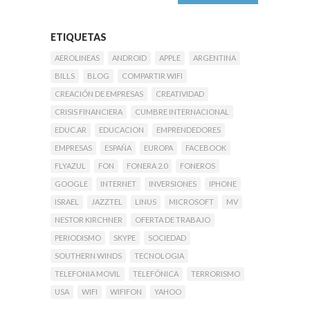
ETIQUETAS
AEROLINEAS
ANDROID
APPLE
ARGENTINA
BILLS
BLOG
COMPARTIR WIFI
CREACIÓN DE EMPRESAS
CREATIVIDAD
CRISIS FINANCIERA
CUMBRE INTERNACIONAL
EDUC.AR
EDUCACION
EMPRENDEDORES
EMPRESAS
ESPAÑA
EUROPA
FACEBOOK
FLYAZUL
FON
FONERA 2.0
FONEROS
GOOGLE
INTERNET
INVERSIONES
IPHONE
ISRAEL
JAZZTEL
LINUS
MICROSOFT
MV
NESTOR KIRCHNER
OFERTA DE TRABAJO
PERIODISMO
SKYPE
SOCIEDAD
SOUTHERN WINDS
TECNOLOGIA
TELEFONIA MOVIL
TELEFÓNICA
TERRORISMO
USA
WIFI
WIFIFON
YAHOO