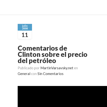
julio
2008
11
Comentarios de
Clinton sobre el precio
del petróleo
Publicado por
MartinVarsavsky.net
en
General
con
Sin Comentarios