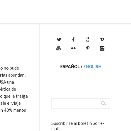
ESPAÑOL
/
ENGLISH
mo no pude
orías abundan,
 USA una
lítica de
o que le traiga
le el viaje
a un 40% menos
Suscribirse al boletín por e-
mail: