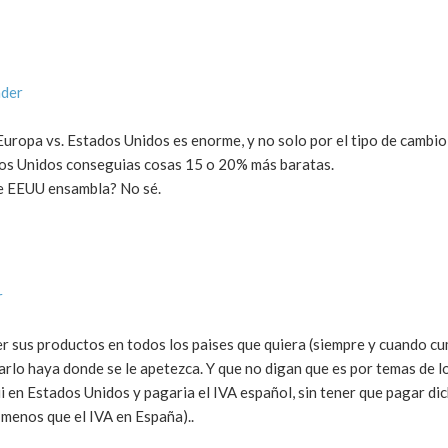
nder
 Europa vs. Estados Unidos es enorme, y no solo por el tipo de cambio
os Unidos conseguias cosas 15 o 20% más baratas.
ue EEUU ensambla? No sé.
r
 sus productos en todos los paises que quiera (siempre y cuando cu
rlo haya donde se le apetezca. Y que no digan que es por temas de l
 en Estados Unidos y pagaria el IVA español, sin tener que pagar di
 menos que el IVA en España)..