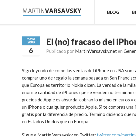
BLOG
B
El (no) fracaso del iPh
mayo
2008
6
Publicado por
MartinVarsavsky.net
en
Gener
Sigo leyendo de como las ventas del iPhone en USA son t
comprar uno de regalo la semana pasada en San Francisco)
que Europa es territorio Nokia dicen. La verdad de la mil
enorme cantidad de iPhones que se venden no terminan c
precios de Apple es absurda, cobran lo mismo en euros y dó
un iPhone o cualquier producto Apple. Si te compras una M
gratis por la diferencia de precio. Termino diciendo que 
en Estados Unidos que en Europa.
Sigue a Martin Varsavsky en Twitter:
twitter.com/martin