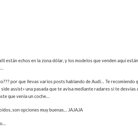
í están echos en la zona dólar, y los modelos que venden aquí están
o…
o??? por que llevas varios posts hablando de Audi… Te recomiendo q
 side assist» una pasada que te avisa mediante radares si te desvias d
taste que venía un coche…
hibídos, son opciones muy buenas… JAJAJA
ro…