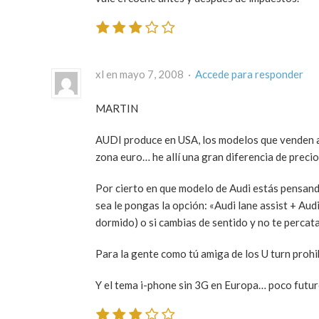
xl en mayo 7, 2008 ·
Accede para responder
MARTIN
AUDI produce en USA, los modelos que venden all
zona euro… he allí una gran diferencia de preci
Por cierto en que modelo de Audi estás pensand
sea le pongas la opción: «Audi lane assist + Audi
dormido) o si cambias de sentido y no te perca
Para la gente como tú amiga de los U turn pro
Y el tema i-phone sin 3G en Europa… poco futu