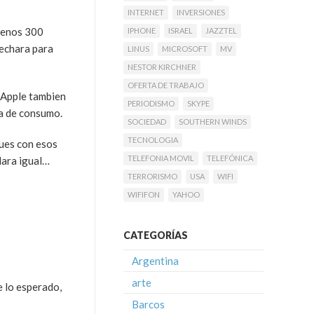
INTERNET
INVERSIONES
menos 300
IPHONE
ISRAEL
JAZZTEL
vechara para
LINUS
MICROSOFT
MV
NESTOR KIRCHNER
OFERTA DE TRABAJO
e Apple tambien
PERIODISMO
SKYPE
ca de consumo.
SOCIEDAD
SOUTHERN WINDS
TECNOLOGIA
pues con esos
TELEFONIA MOVIL
TELEFÓNICA
dara igual…
TERRORISMO
USA
WIFI
WIFIFON
YAHOO
CATEGORÍAS
Argentina
arte
e lo esperado,
Barcos