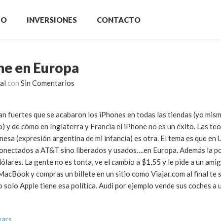
IO
INVERSIONES
CONTACTO
one en Europa
al
con
Sin Comentarios
an fuertes que se acabaron los iPhones en todas las tiendas (yo mis
 y de cómo en Inglaterra y Francia el iPhone no es un éxito. Las te
anesa (expresión argentina de mi infancia) es otra. El tema es que en
onectados a AT&T sino liberados y usados….en Europa. Además la po
lares. La gente no es tonta, ve el cambio a $1,55 y le pide a un amig
acBook y compras un billete en un sitio como Viajar.com al final te sa
no solo Apple tiene esa política. Audi por ejemplo vende sus coches 
vars