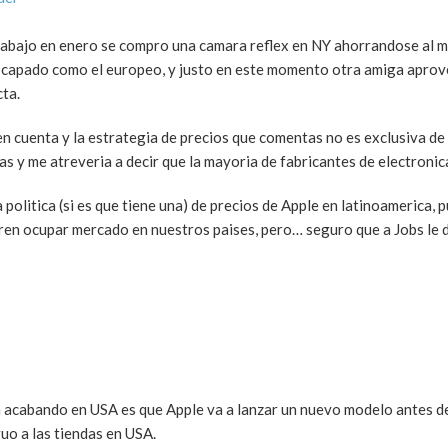
abajo en enero se compro una camara reflex en NY ahorrandose al 
a capado como el europeo, y justo en este momento otra amiga apro
ta.
en cuenta y la estrategia de precios que comentas no es exclusiva d
cas y me atreveria a decir que la mayoria de fabricantes de electroni
 politica (si es que tiene una) de precios de Apple en latinoamerica, 
logren ocupar mercado en nuestros paises, pero… seguro que a Jobs le 
an acabando en USA es que Apple va a lanzar un nuevo modelo antes d
uo a las tiendas en USA.