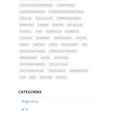
CREACIÓN DE EMPRESAS
CREATIVIDAD
CRISIS FINANCIERA
CUMBRE INTERNACIONAL
EDUC.AR
EDUCACION
EMPRENDEDORES
EMPRESAS
ESPAÑA
EUROPA
FACEBOOK
FLYAZUL
FON
FONERA 2.0
FONEROS
GOOGLE
INTERNET
INVERSIONES
IPHONE
ISRAEL
JAZZTEL
LINUS
MICROSOFT
MV
NESTOR KIRCHNER
OFERTA DE TRABAJO
PERIODISMO
SKYPE
SOCIEDAD
SOUTHERN WINDS
TECNOLOGIA
TELEFONIA MOVIL
TELEFÓNICA
TERRORISMO
USA
WIFI
WIFIFON
YAHOO
CATEGORÍAS
Argentina
arte