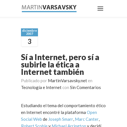
diciembre
2007
3
Sí a Internet, pero sí a
subirle la ética a
Internet también
Publicado por
MartinVarsavsky.net
en
Tecnología e Internet
con
Sin Comentarios
Estudiando el tema del comportamiento ético
en Internet encontré la plataforma
Open
Social Web
de
Joseph Smarr
,
Marc Canter
,
Robert Scoble
y
Michael Arrington
y decidí