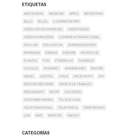
ETIQUETAS
AEROLINEAS
ANDROID
APPLE
ARGENTINA
BILLS
BLOG
COMPARTIR WIFI
CREACIÓN DE EMPRESAS
CREATIVIDAD
CRISIS FINANCIERA
CUMBRE INTERNACIONAL
EDUC.AR
EDUCACION
EMPRENDEDORES
EMPRESAS
ESPAÑA
EUROPA
FACEBOOK
FLYAZUL
FON
FONERA 2.0
FONEROS
GOOGLE
INTERNET
INVERSIONES
IPHONE
ISRAEL
JAZZTEL
LINUS
MICROSOFT
MV
NESTOR KIRCHNER
OFERTA DE TRABAJO
PERIODISMO
SKYPE
SOCIEDAD
SOUTHERN WINDS
TECNOLOGIA
TELEFONIA MOVIL
TELEFÓNICA
TERRORISMO
USA
WIFI
WIFIFON
YAHOO
CATEGORÍAS