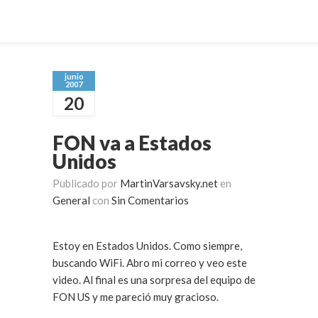
junio
2007
20
FON va a Estados
Unidos
Publicado por
MartinVarsavsky.net
en
General
con
Sin Comentarios
Estoy en Estados Unidos. Como siempre,
buscando WiFi. Abro mi correo y veo este
video. Al final es una sorpresa del equipo de
FON US y me pareció muy gracioso.