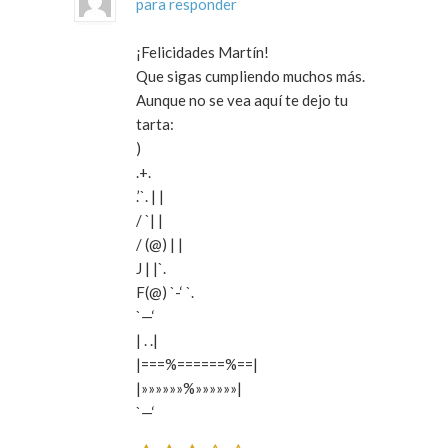
para responder
¡Felicidades Martín!
Que sigas cumpliendo muchos más.
Aunque no se vea aquí te dejo tu
tarta:
)
.+.
.’`. | |
/ `| |
/ (@) | |
J | |`.
F(@) `-‘ `.
`—‘
| . .|
|===%======%==|
|»»»»»»%»»»»»»|
`—‘