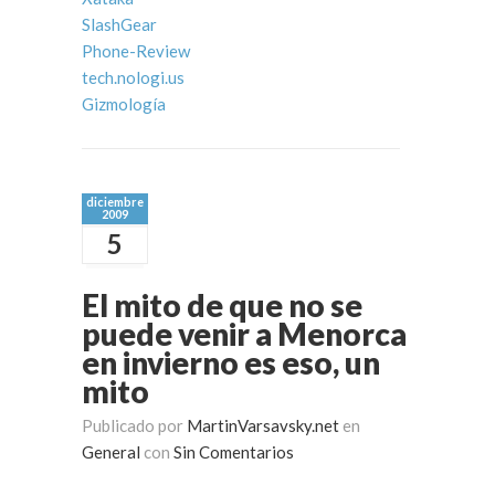
SlashGear
Phone-Review
tech.nologi.us
Gizmología
diciembre
2009
5
El mito de que no se
puede venir a Menorca
en invierno es eso, un
mito
Publicado por
MartinVarsavsky.net
en
General
con
Sin Comentarios