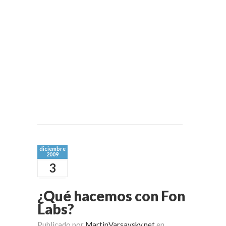
diciembre
2009
3
¿Qué hacemos con Fon
Labs?
Publicado por
MartinVarsavsky.net
en