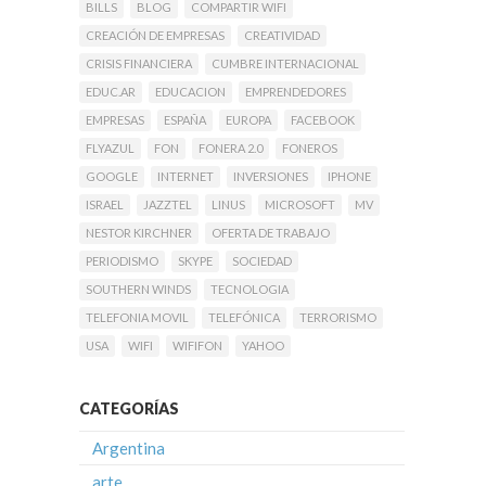
BILLS
BLOG
COMPARTIR WIFI
CREACIÓN DE EMPRESAS
CREATIVIDAD
CRISIS FINANCIERA
CUMBRE INTERNACIONAL
EDUC.AR
EDUCACION
EMPRENDEDORES
EMPRESAS
ESPAÑA
EUROPA
FACEBOOK
FLYAZUL
FON
FONERA 2.0
FONEROS
GOOGLE
INTERNET
INVERSIONES
IPHONE
ISRAEL
JAZZTEL
LINUS
MICROSOFT
MV
NESTOR KIRCHNER
OFERTA DE TRABAJO
PERIODISMO
SKYPE
SOCIEDAD
SOUTHERN WINDS
TECNOLOGIA
TELEFONIA MOVIL
TELEFÓNICA
TERRORISMO
USA
WIFI
WIFIFON
YAHOO
CATEGORÍAS
Argentina
arte