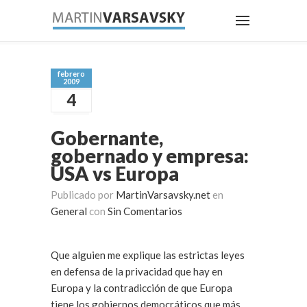
febrero
2009
4
Gobernante,
gobernado y empresa:
USA vs Europa
Publicado por
MartinVarsavsky.net
en
General
con
Sin Comentarios
Que alguien me explique las estrictas leyes
en defensa de la privacidad que hay en
Europa y la contradicción de que Europa
tiene los gobiernos democráticos que más