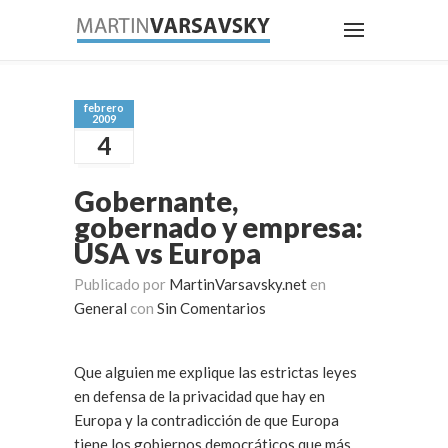
febrero
2009
4
Gobernante,
gobernado y empresa:
USA vs Europa
Publicado por
MartinVarsavsky.net
en
General
con
Sin Comentarios
Que alguien me explique las estrictas leyes
en defensa de la privacidad que hay en
Europa y la contradicción de que Europa
tiene los gobiernos democráticos que más