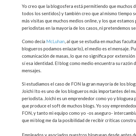
Yo creo que la blogosfera está permitiendo que muchos 
todos los sentidos) y también creo que al mismo tiempo 
más visitas que muchos medios online, y los que estamos 
periodistas en la mayoría de los casos, ni pretendemos se
Como decía
McLuhan
, al que se estudia en muchas facul
blogueros podamos enlazarlo),
el medio es el mensaje
. P
comunicación de masas, lo que no significa por extensión
sí esa identidad. El blog como medio encuentra su razón de 
mensajes.
Si estudiamos el caso de FON la gran mayoría de los blog
Joichi Ito es uno de los blogueros más importantes del m
periodista. Joichi es un emprendedor como yo y bloguea p
que produce el soft de muchos blogs. Yo soy emprendedor
FON, y tanto mi equipo como yo -os aseguro- intercambia
que mi blog me da la posibilidad de recibir críticas cons
Empleados y asociados nuestros bloguean desde antes de