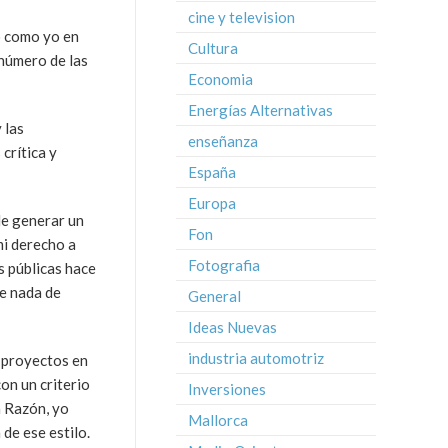
cine y television
o como yo en
Cultura
 número de las
Economia
Energías Alternativas
 las
enseñanza
crítica y
España
Europa
de generar un
Fon
mi derecho a
Fotografia
s públicas hace
se nada de
General
Ideas Nuevas
industria automotriz
s proyectos en
con un criterio
Inversiones
a Razón, yo
Mallorca
de ese estilo.