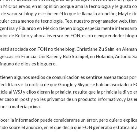
n Microsiervos, en mi opinión porque ama la tecnología y le gusta co
e sacar su blog y escribe en él lo que le llama la atención; Mayte ti
lquier cosa menos de tecnología. Teo, nuestro programador web, tien
rgentina y Eduardo en México tienen blogs especialmente interesant
dador de Kelkoo y ahora inversor en FON, es otro emprendedor blogu
 está asociada con FON no tiene blog. Christiane Zu Salm, en Aleman
escas, en Francia; Jan Karen y Bob Stumpel, en Holanda; Antonio S
nguno de ellos es bloguero.
ue tienen algunos medios de comunicación es sentirse amenazados por 
ecidí lanzar la noticia de que Google y Skype se habían asociado a 
ia al WSJ y ellos dieran la primicia, resulta que la primicia la di yo e
uier caso mi post y yo les privamos de un producto informativo, y las
on su materia prima.
nocer la información puede considerarse un error, pero quiero explic
tímido sobre el anuncio, en el que decía que FON generaba
estática
al 