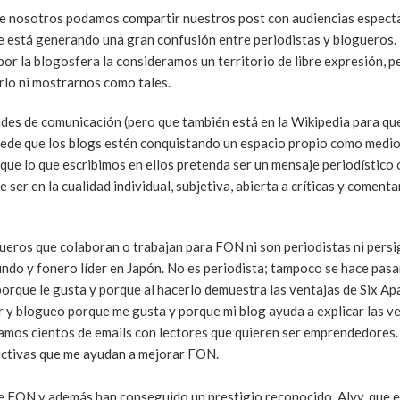
de nosotros podamos compartir nuestros post con audiencias especta
se está generando una gran confusión entre periodistas y blogueros.
por la blogosfera la consideramos un territorio de libre expresión, 
rlo ni mostrarnos como tales.
tades de comunicación (pero que también está en la Wikipedia para qu
uede que los blogs estén conquistando un espacio propio como medio
 que lo que escribimos en ellos pretenda ser un mensaje periodístico
ser en la cualidad individual, subjetiva, abierta a críticas y comenta
ueros que colaboran o trabajan para FON ni son periodistas ni persi
undo y fonero líder en Japón. No es periodista; tampoco se hace pasa
orque le gusta y porque al hacerlo demuestra las ventajas de Six Apa
 y blogueo porque me gusta y porque mi blog ayuda a explicar las v
mos cientos de emails con lectores que quieren ser emprendedores.
tructivas que me ayudan a mejorar FON.
 FON y además han conseguido un prestigio reconocido. Alvy, que e