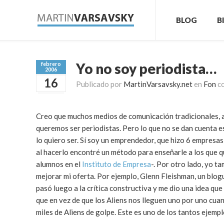
BLOG
B
Yo no soy periodista…
febrero
2006
16
Publicado por
MartinVarsavsky.net
en
Fon
c
Creo que muchos medios de comunicación tradicionales, a
queremos ser periodistas. Pero lo que no se dan cuenta e
lo quiero ser. Sí soy un emprendedor, que hizo 6 empresas 
al hacerlo encontré un método para enseñarle a los que
alumnos en el
Instituto de Empresa
-. Por otro lado, yo t
mejorar mi oferta. Por ejemplo, Glenn Fleishman, un blo
pasó luego a la crítica constructiva y me dio una idea que
que en vez de que los Aliens nos lleguen uno por uno cu
miles de Aliens de golpe. Este es uno de los tantos ejemp