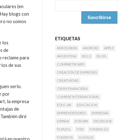
culares (en
 Hay blogs con
pero no somos
ETIQUETAS
e los
AEROLINEAS
ANDROID
APPLE
s de
ARGENTINA
BILLS
BLOG
 o reclame para
rios de sus
COMPARTIR WIFI
CREACIÓN DE EMPRESAS
CREATIVIDAD
guen serlo.
CRISIS FINANCIERA
r por
CUMBRE INTERNACIONAL
rt, la empresa
EDUC.AR
EDUCACION
entajas de
EMPRENDEDORES
EMPRESAS
 También diré
ESPAÑA
EUROPA
FACEBOOK
FLYAZUL
FON
FONERA 2.0
FONEROS
GOOGLE
stá en nuestro