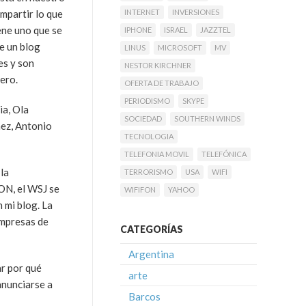
mpartir lo que
INTERNET
INVERSIONES
ene uno que se
IPHONE
ISRAEL
JAZZTEL
e un blog
LINUS
MICROSOFT
MV
es y son
NESTOR KIRCHNER
ero.
OFERTA DE TRABAJO
PERIODISMO
SKYPE
ia, Ola
SOCIEDAD
SOUTHERN WINDS
áez, Antonio
TECNOLOGIA
TELEFONIA MOVIL
TELEFÓNICA
la
TERRORISMO
USA
WIFI
FON, el WSJ se
WIFIFON
YAHOO
n mi blog. La
 empresas de
CATEGORÍAS
Argentina
ar por qué
arte
anunciarse a
Barcos