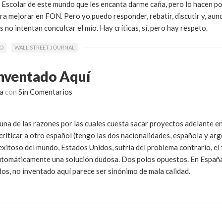
o Escolar de este mundo que les encanta darme caña, pero lo hacen po
a mejorar en FON. Pero yo puedo responder, rebatir, discutir y, au
 no intentan conculcar el mío. Hay críticas, sí, pero hay respeto.
MO
WALL STREET JOURNAL
Inventado Aquí
a
con
Sin Comentarios
na de las razones por las cuales cuesta sacar proyectos adelante en
riticar a otro español (tengo las dos nacionalidades, española y arg
s exitoso del mundo, Estados Unidos, sufría del problema contrario, e
automáticamente una solución dudosa. Dos polos opuestos. En España
dos, no inventado aquí parece ser sinónimo de mala calidad.