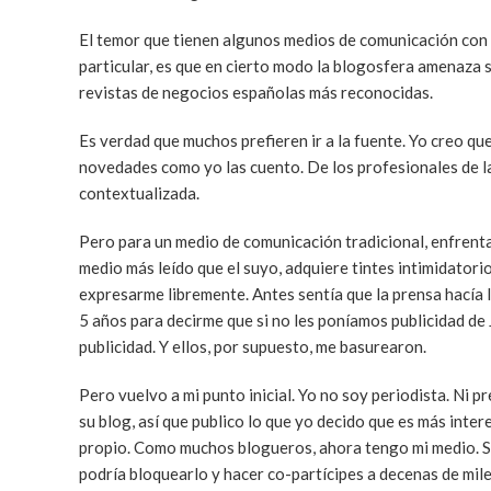
El temor que tienen algunos medios de comunicación con
particular, es que en cierto modo la blogosfera amenaza 
revistas de negocios españolas más reconocidas.
Es verdad que muchos prefieren ir a la fuente. Yo creo que 
novedades como yo las cuento. De los profesionales de la
contextualizada.
Pero para un medio de comunicación tradicional, enfrent
medio más leído que el suyo, adquiere tintes intimidatorio
expresarme libremente. Antes sentía que la prensa hacía
5 años para decirme que si no les poníamos publicidad de 
publicidad. Y ellos, por supuesto, me basurearon.
Pero vuelvo a mi punto inicial. Yo no soy periodista. Ni
su blog, así que publico lo que yo decido que es más intere
propio. Como muchos blogueros, ahora tengo mi medio. S
podría bloquearlo y hacer co-partícipes a decenas de mil