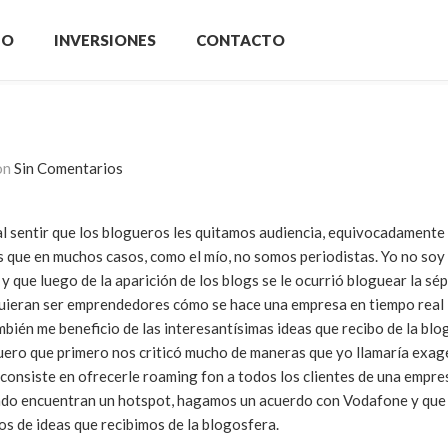
IO
INVERSIONES
CONTACTO
on
Sin Comentarios
l sentir que los blogueros les quitamos audiencia, equivocadament
s que en muchos casos, como el mío, no somos periodistas. Yo no soy 
y que luego de la aparición de los blogs se le ocurrió bloguear la sé
 quieran ser emprendedores cómo se hace una empresa en tiempo real
ambién me beneficio de las interesantísimas ideas que recibo de la bl
guero que primero nos criticó mucho de maneras que yo llamaría exag
 consiste en ofrecerle roaming fon a todos los clientes de una empres
ando encuentran un hotspot, hagamos un acuerdo con Vodafone y que
los de ideas que recibimos de la blogosfera.