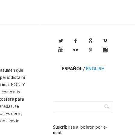
ESPAÑOL
/
ENGLISH
e asumen que
periodista ni
ptima: FON. Y
 -como mis
ogosfera para
eradas, se
a. Es decir,
 nos envie
Suscribirse al boletín por e-
mail: