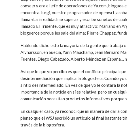
consejo y era el jefe de operaciones de Ya.com, bloguea e
encuentra. Iurgi, nuestro programador de openwrt, acaba d
llama «La irrealidad me supera» y escribe sonetos de cua
llamado El Tridente, que es muy atractivo; Mariano en A
blogueros porque les sale del alma; Pierre Chappaz, fun
Habiendo dicho esto la mayoría de la gente que trabaja o
Alvharsson, en Suecia, Yann Mauchamp, Jean Bernard Mag
Fuentes, Diego Cabezudo, Alberto Méndez en España… ni
Así que lo que yo percibo es que el conflicto principal q
desintermediación que implica la blogosfera. Cuando yo d
sintió desintermediado. En vez de que yo le contara la notic
importancia de la noticia en sí es relativa, pero en cualq
comunicación necesitan productos informativos porque s
En cualquier caso, ya reconocí que mi manera de dar a co
pienso que el WSJ escribió un artículo al final bastante 
través de la blogosfera.