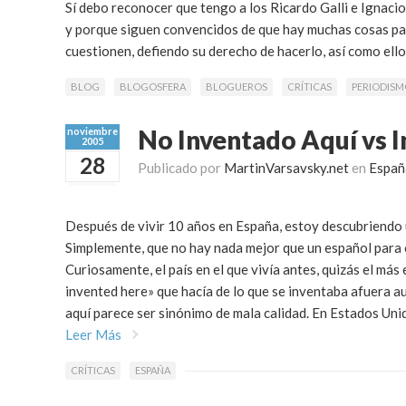
Sí debo reconocer que tengo a los Ricardo Galli e Ignaci
y porque siguen convencidos de que hay muchas cosas par
cuestionen, defiendo su derecho de hacerlo, así como ellos
BLOG
BLOGOSFERA
BLOGUEROS
CRÍTICAS
PERIODIS
No Inventado Aquí vs 
noviembre
2005
28
Publicado por
MartinVarsavsky.net
en
Españ
Después de vivir 10 años en España, estoy descubriendo u
Simplemente, que no hay nada mejor que un español para c
Curiosamente, el país en el que vivía antes, quizás el má
invented here» que hacía de lo que se inventaba afuera 
aquí parece ser sinónimo de mala calidad. En Estados Uni
Leer Más
CRÍTICAS
ESPAÑA