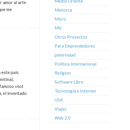
Medio Oriente
r amor al arte
nque me
Menorca
Micro
MV
Otros Proyectos
Para Emprendedores
paternidad
Política Internacional
 este país.
Religion
entina).
Software Libre
l famoso «not
Tecnología e Internet
, el inventado
USA
Viajes
Web 2.0