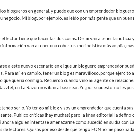
 los blogueros en general, y puede que con un emprendedor bloguer
su negocio. Mi blog, por ejemplo, es leído por más gente que un buen
el lector tiene que hacer las dos cosas. De mí van a tener la noticia y
 información van a tener una cobertura periodística más amplia, más 
arse a este nuevo escenario en el que un bloguero emprendedor pue
s. Para mí, en cambio, tener un blog es maravilloso, porque ejercito 
 lo que quería conmigo. Recuerdo cuando vino mi agente de relacione
Jazztel, en La Razón nos iban a basurear. Yo, por supuesto, no les pu
 pretendo serlo. Yo tengo mi blog y soy un emprendedor que cuenta su
sante. Publico críticas (hay muchas) pero la línea editorial la defino 
i ahora alguien intentase amenazarme como sucedió en su día con L
es de lectores. Quizás por eso desde que tengo FON no me pasó nada 