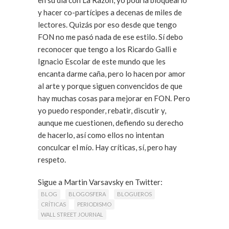
en su día con La Razón, yo podría bloquearlo
y hacer co-partícipes a decenas de miles de
lectores. Quizás por eso desde que tengo
FON no me pasó nada de ese estilo. Sí debo
reconocer que tengo a los Ricardo Galli e
Ignacio Escolar de este mundo que les
encanta darme caña, pero lo hacen por amor
al arte y porque siguen convencidos de que
hay muchas cosas para mejorar en FON. Pero
yo puedo responder, rebatir, discutir y,
aunque me cuestionen, defiendo su derecho
de hacerlo, así como ellos no intentan
conculcar el mío. Hay críticas, sí, pero hay
respeto.
Sigue a Martin Varsavsky en Twitter:
twitter.com/martinvars
BLOG
BLOGOSFERA
BLOGUEROS
CRÍTICAS
PERIODISMO
WALL STREET JOURNAL