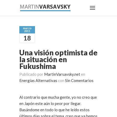
marzo
2011
18
Una visión optimista de
la situación en
Fukushima
Publicado por
MartinVarsavsky.net
en
Energías Alternativas
con
Sin Comentarios
Al contrario que mucha gente, yo no creo que
en Japón este aún lo peor por llegar.
Basándome en todo lo que he leído estos
últimos días sobre el tema, creo que ya hemos