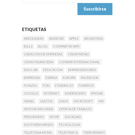
ETIQUETAS
AEROLINEAS
ANDROID
APPLE
ARGENTINA
BILLS
BLOG
COMPARTIR WIFI
CREACIÓN DE EMPRESAS
CREATIVIDAD
CRISIS FINANCIERA
CUMBRE INTERNACIONAL
EDUC.AR
EDUCACION
EMPRENDEDORES
EMPRESAS
ESPAÑA
EUROPA
FACEBOOK
FLYAZUL
FON
FONERA 2.0
FONEROS
GOOGLE
INTERNET
INVERSIONES
IPHONE
ISRAEL
JAZZTEL
LINUS
MICROSOFT
MV
NESTOR KIRCHNER
OFERTA DE TRABAJO
PERIODISMO
SKYPE
SOCIEDAD
SOUTHERN WINDS
TECNOLOGIA
TELEFONIA MOVIL
TELEFÓNICA
TERRORISMO