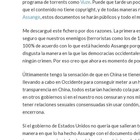
programa de torrents como
Vuze
. Puede que tarde un po
que el contenido no tiene copyright, y de todas maneras no
Assange
, estos documentos se harán públicos y todo el m
Me descargué este fichero por dos razones. La primera es
seguro que nuestros enemigos (terroristas como los de 1
100% de acuerdo con lo que está haciendo Assange porqu
disgusta la manera en la que las democracias occidentale
ningún crimen. Por eso creo que ahora es momento de pone
Últimamente tengo la sensación de que en China se tienen
llevando a cabo en Occidente para conseguir meter a un h
transparencia en China, todos estarían haciendo cola par
en otros gobiernos si en el nuestro nos censuran y nos mi
tener relaciones sexuales consensuadas sin usar condón,
encerrona.
Si el gobierno de Estados Unidos no quería que salieran t
manera en que lo ha hecho Assange con el documento del q