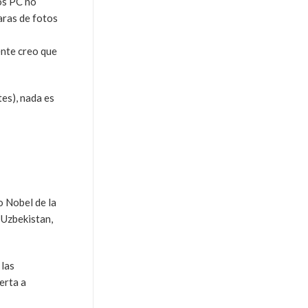
os PC no
aras de fotos
ente creo que
es), nada es
o Nobel de la
, Uzbekistan,
 las
erta a