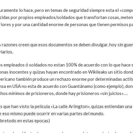
guramente lo hace, pero en temas de seguridad siempre esta el «com
idas por propios empleados/soldados que transfortan cosas, meten
riores y por una cantidad enorme de personas que tienen permisos p
 razones creen que esos documentos se deben divulgar, hoy sin guerr
iarlos.
s empleados ó soldados no estan 100% de acuerdo con lo que hace 
rsonas inocentes y quizas hayan encontrado en Wikileaks un sitio do
americano también produce un rechazo enorme por determinadas actit
ensa en USA no esta de acuerdo con Guantánamo (como ejemplo), do
chos minimos de prisioneros, donde hay prisioneros «sin juicios»….
 que han visto la película «La calle Arlington», quizas entiendan una 
e eso mismo puede ocurrir en varias partes del mundo.
obretodo en estas epocas)