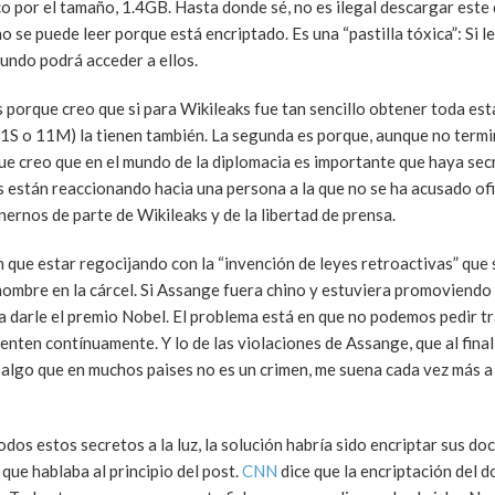
co por el tamaño, 1.4GB. Hasta donde sé, no es ilegal descargar est
 se puede leer porque está encriptado. Es una “pastilla tóxica”: Si l
undo podrá acceder a ellos.
 porque creo que si para Wikileaks fue tan sencillo obtener toda est
1S o 11M) la tienen también. La segunda es porque, aunque no termi
e creo que en el mundo de la diplomacia es importante que haya sec
s están reaccionando hacia una persona a la que no se ha acusado of
rnos de parte de Wikileaks y de la libertad de prensa.
 que estar regocijando con la “invención de leyes retroactivas” que 
ombre en la cárcel. Si Assange fuera chino y estuviera promoviendo 
a darle el premio Nobel. El problema está en que no podemos pedir t
enten contínuamente. Y lo de las violaciones de Assange, que al final
 algo que en muchos paises no es un crimen, me suena cada vez más a
odos estos secretos a la luz, la solución habría sido encriptar sus d
ue hablaba al principio del post.
CNN
dice que la encriptación del 