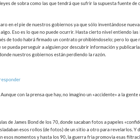
y leyes de sobra como las que tendrá que sufrir la supuesta fuente de 
paro en el pie de nuestros gobiernos ya que sólo inventándose nueva
lgo. Eso es lo que no puede ocurrir. Hasta cierto nivel entiendo las
ués de todo habrá firmado un contrato prohibiéndoselo; pero lo que 
 se pueda perseguir a alguien por descubrir información y publicarla
s donde nuestros gobiernos están perdiendo la razón.
 responder
. Aunque con la prensa que hay, no imagino un «accidente» a la gente
ículas de James Bond de los 70, donde sacaban fotos a papeles «confi
ladaban esos rollos (de fotos) de un sitio a otro para revelarlos. Y d
n esos momentos y hasta los 90, la guerra fria promovia esas filtrac