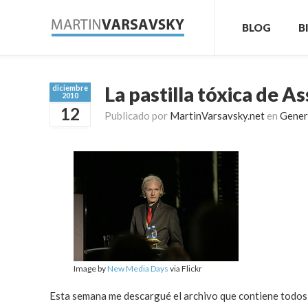
BLOG
B
La pastilla tóxica de A
diciembre
2010
12
Publicado por
MartinVarsavsky.net
en
Gener
Image by
New Media Days
via Flickr
Esta semana me descargué el archivo que contiene todos l