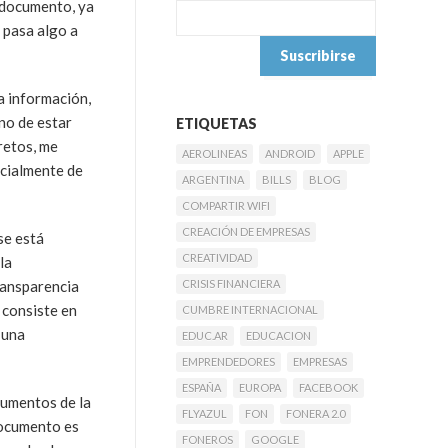
e documento, ya
e pasa algo a
a información,
no de estar
ETIQUETAS
retos, me
AEROLINEAS
ANDROID
APPLE
icialmente de
ARGENTINA
BILLS
BLOG
COMPARTIR WIFI
CREACIÓN DE EMPRESAS
se está
CREATIVIDAD
la
ransparencia
CRISIS FINANCIERA
 consiste en
CUMBRE INTERNACIONAL
 una
EDUC.AR
EDUCACION
EMPRENDEDORES
EMPRESAS
ESPAÑA
EUROPA
FACEBOOK
ocumentos de la
FLYAZUL
FON
FONERA 2.0
documento es
FONEROS
GOOGLE