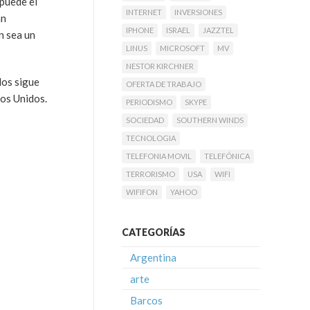
puede el
INTERNET
INVERSIONES
an
IPHONE
ISRAEL
JAZZTEL
n sea un
LINUS
MICROSOFT
MV
NESTOR KIRCHNER
dos sigue
OFERTA DE TRABAJO
dos Unidos.
PERIODISMO
SKYPE
SOCIEDAD
SOUTHERN WINDS
TECNOLOGIA
TELEFONIA MOVIL
TELEFÓNICA
TERRORISMO
USA
WIFI
WIFIFON
YAHOO
CATEGORÍAS
Argentina
arte
Barcos