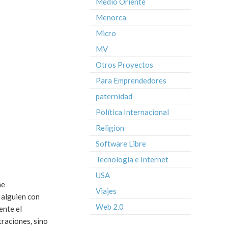
Medio Oriente
Menorca
Micro
MV
Otros Proyectos
Para Emprendedores
paternidad
Política Internacional
Religion
Software Libre
Tecnología e Internet
USA
me
Viajes
s alguien con
Web 2.0
ente el
traciones, sino