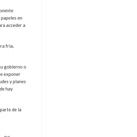
ponente
 papeles en
ara acceder a
a fria,
su gobierno o
nde exponer
udes y planes
nde hay
parte de la