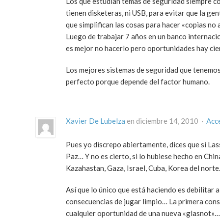
Los que estudian temas de seguridad siempre co
tienen disketeras, ni USB, para evitar que la g
que simplifican las cosas para hacer «copias no 
Luego de trabajar 7 años en un banco internacio
es mejor no hacerlo pero oportunidades hay cie
Los mejores sistemas de seguridad que tenemos 
perfecto porque depende del factor humano.
Xavier De Lubelza
en diciembre 14, 2010 ·
Acc
Pues yo discrepo abiertamente, dices que si La
Paz… Y no es cierto, si lo hubiese hecho en China
Kazahastan, Gaza, Israel, Cuba, Korea del nort
Así que lo único que está haciendo es debilitar a
consecuencias de jugar limpio… La primera conse
cualquier oportunidad de una nueva «glasnot»…