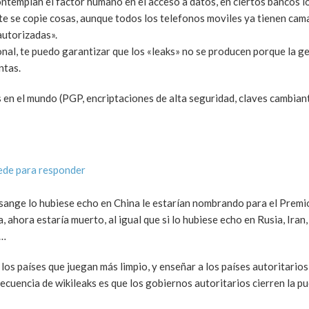
ntemplan el factor humano en el acceso a datos, en ciertos bancos l
ente se copie cosas, aunque todos los telefonos moviles ya tienen cam
autorizadas».
nal, te puedo garantizar que los «leaks» no se producen porque la g
ntas.
en el mundo (PGP, encriptaciones de alta seguridad, claves cambiant
ede para responder
ssange lo hubiese echo en China le estarían nombrando para el Premi
, ahora estaría muerto, al igual que si lo hubiese echo en Rusia, Iran
e…
 los países que juegan más limpio, y enseñar a los países autoritarios
cuencia de wikileaks es que los gobiernos autoritarios cierren la pu