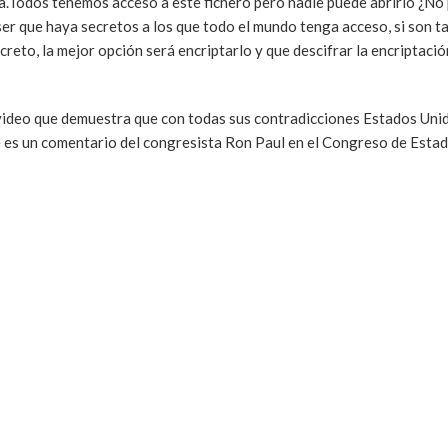
a.Todos tenemos acceso a este fichero pero nadie puede abrirlo ¿No 
 que haya secretos a los que todo el mundo tenga acceso, si son t
reto, la mejor opción será encriptarlo y que descifrar la encriptació
 video que demuestra que con todas sus contradicciones Estados Uni
e es un comentario del congresista Ron Paul en el Congreso de Esta