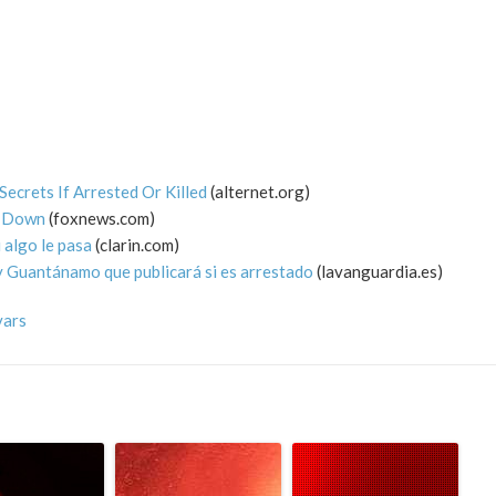
ecrets If Arrested Or Killed
(alternet.org)
ut Down
(foxnews.com)
 algo le pasa
(clarin.com)
y Guantánamo que publicará si es arrestado
(lavanguardia.es)
vars