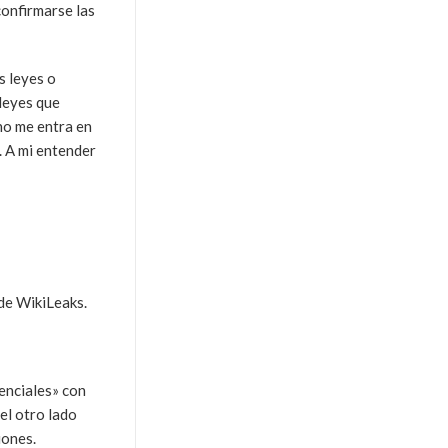
confirmarse las
s leyes o
 leyes que
no me entra en
. A mi entender
 de WikiLeaks.
denciales» con
el otro lado
iones.