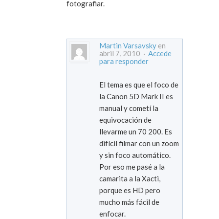
fotografiar.
Martin Varsavsky
en
abril 7, 2010 ·
Accede
para responder
El tema es que el foco de
la Canon 5D Mark II es
manual y cometí la
equivocación de
llevarme un 70 200. Es
difícil filmar con un zoom
y sin foco automático.
Por eso me pasé a la
camarita a la Xacti,
porque es HD pero
mucho más fácil de
enfocar.