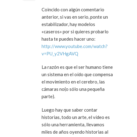
Coincido con algún comentario
anterior, si vas en serio, ponte un
estabilizador, hay modelos
«caseros» por si quieres probarlo
hasta te puedes hacer uno:
http://www.youtube.com/watch?
v=PU_y2VHgAVQ
La razón es que el ser humano tiene
un sistema en el oído que compensa
el movimiento en el cerebro, las
cámaras no(o sólo una pequeña
parte).
Luego hay que saber contar
historias, todo un arte, el vídeo es
sólo una herramienta, llevamos
miles de años oyendo historias al