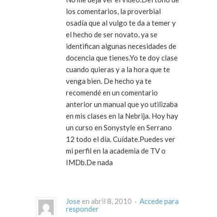
los comentarios, la proverbial
osadía que al vulgo te da a temer y
el hecho de ser novato, ya se
identifican algunas necesidades de
docencia que tienes.Yo te doy clase
cuando quieras y a la hora que te
venga bien. De hecho ya te
recomendé en un comentario
anterior un manual que yo utilizaba
en mis clases en la Nebrija. Hoy hay
un curso en Sonystyle en Serrano
12 todo el día. Cuídate.Puedes ver
mi perfil en la academia de TV o
IMDb.De nada
Jose
en abril 8, 2010 ·
Accede para
responder