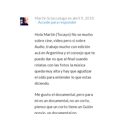
Martin Sciaccaluga en abril 9, 2010
·
Accede para responder
Hola Martín (Tocayo) No se mucho
sobre cine, video pero si sobre
Audio, trabajo mucho con edición
acá en Argentina y el consejo que te
puedo dar es que al final cuando
relatas con las fotos la música
queda muy alta y hay que agudizar
el oído para entender lo que estas
diciendo.
Me gusto el documental, pero para
mi es un documental, no un corto,
pienso que un corto tiene un Guión
previo, un documental no