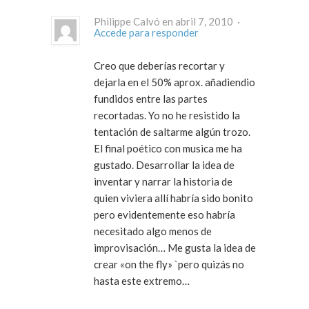
Philippe Calvó en abril 7, 2010 ·
Accede para responder
Creo que deberías recortar y
dejarla en el 50% aprox. añadiendio
fundidos entre las partes
recortadas. Yo no he resistido la
tentación de saltarme algún trozo.
El final poético con musica me ha
gustado. Desarrollar la idea de
inventar y narrar la historia de
quien viviera allí habría sido bonito
pero evidentemente eso habría
necesitado algo menos de
improvisación… Me gusta la idea de
crear «on the fly» `pero quizás no
hasta este extremo…