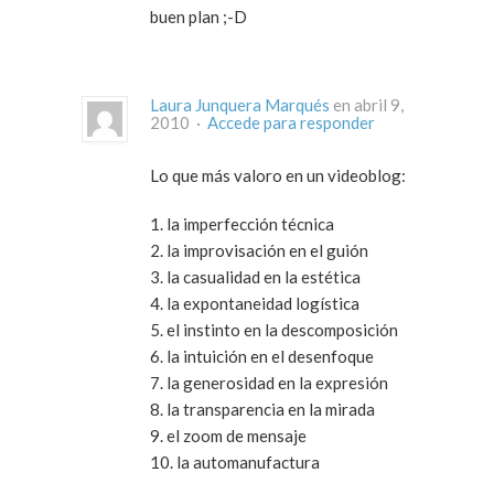
buen plan ;-D
Laura Junquera Marqués
en abril 9,
2010 ·
Accede para responder
Lo que más valoro en un videoblog:
1. la imperfección técnica
2. la improvisación en el guión
3. la casualidad en la estética
4. la expontaneidad logística
5. el instinto en la descomposición
6. la intuición en el desenfoque
7. la generosidad en la expresión
8. la transparencia en la mirada
9. el zoom de mensaje
10. la automanufactura