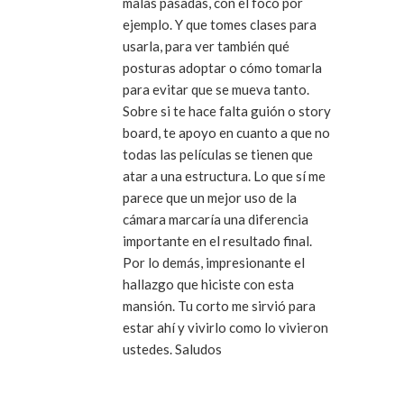
malas pasadas, con el foco por
ejemplo. Y que tomes clases para
usarla, para ver también qué
posturas adoptar o cómo tomarla
para evitar que se mueva tanto.
Sobre si te hace falta guión o story
board, te apoyo en cuanto a que no
todas las películas se tienen que
atar a una estructura. Lo que sí me
parece que un mejor uso de la
cámara marcaría una diferencia
importante en el resultado final.
Por lo demás, impresionante el
hallazgo que hiciste con esta
mansión. Tu corto me sirvió para
estar ahí y vivirlo como lo vivieron
ustedes. Saludos