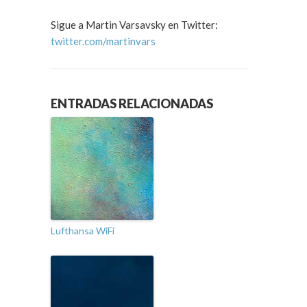
Sigue a Martin Varsavsky en Twitter:
twitter.com/martinvars
ENTRADAS RELACIONADAS
Lufthansa WiFi