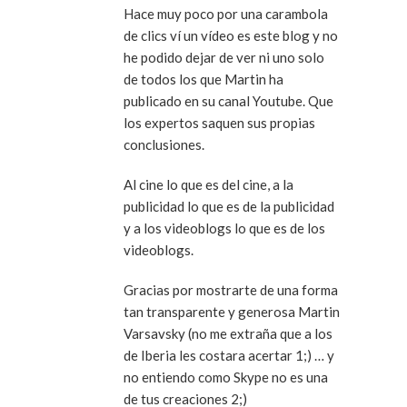
Hace muy poco por una carambola
de clics ví un vídeo es este blog y no
he podido dejar de ver ni uno solo
de todos los que Martin ha
publicado en su canal Youtube. Que
los expertos saquen sus propias
conclusiones.
Al cine lo que es del cine, a la
publicidad lo que es de la publicidad
y a los videoblogs lo que es de los
videoblogs.
Gracias por mostrarte de una forma
tan transparente y generosa Martin
Varsavsky (no me extraña que a los
de Iberia les costara acertar 1;) … y
no entiendo como Skype no es una
de tus creaciones 2;)