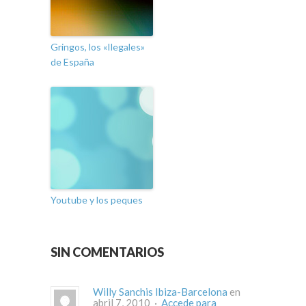
Gringos, los «Ilegales»
de España
Youtube y los peques
SIN COMENTARIOS
Willy Sanchis Ibiza-Barcelona
en
abril 7, 2010 ·
Accede para