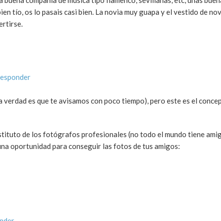
na buena compañía de música tipo flamenco, sevillanas, etc, unas buen
 tío, os lo pasais casi bien. La novia muy guapa y el vestido de nov
ertirse.
responder
a verdad es que te avisamos con poco tiempo), pero este es el conce
ituto de los fotógrafos profesionales (no todo el mundo tiene ami
una oportunidad para conseguir las fotos de tus amigos:
onder