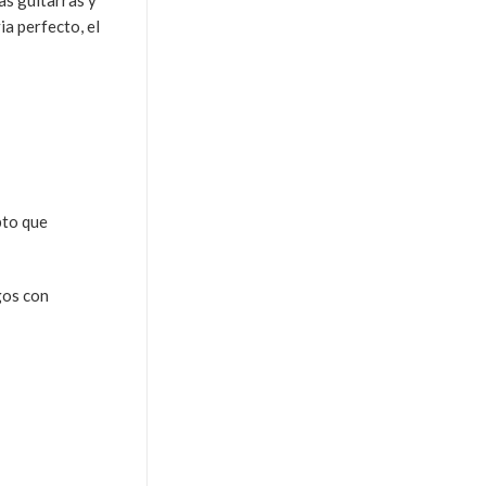
as guitarras y
ia perfecto, el
pto que
gos con