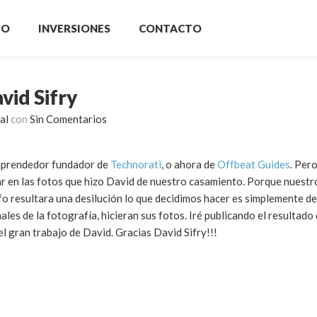
IO
INVERSIONES
CONTACTO
vid Sifry
al
con
Sin Comentarios
mprendedor fundador de
Technorati
, o ahora de
Offbeat Guides
. Per
r en las fotos que hizo David de nuestro casamiento. Porque nuest
o resultara una desilución lo que decidimos hacer es simplemente de
es de la fotografía, hicieran sus fotos. Iré publicando el resultado 
el gran trabajo de David. Gracias David Sifry!!!