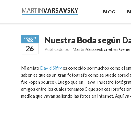
BLOG
B
Nuestra Boda según Da
octubre
2009
26
Publicado por
MartinVarsavsky.net
en
Gener
Mi amigo
David Sifry
es conocido por muchos como el e
saben es que es un gran fotógrafo como se puede aprecia
fue «open source». Luego que en Hawaii nuestro fotógraf
amigos entre los cuales tenemos 3 que son casi profesional
medida que vayan saliendo las fotos en Internet. Aquí va 