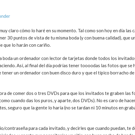
onder
muy claro cómo lo haré en su momento. Tal como son hoy en día las 
ner 30 puntos de vista de tu misma boda (y con buena calidad), que 
e que lo harán con cariño.
a boda un ordenador con lector de tarjetas donde todos los invitado
aciendo. Así, al final del día podrías tener toooodas las fotos que se
e tener un ordenador con buen disco duro y que el típico borracho de
hora de comer dos o tres DVDs para que los invitados te graben las f
 como cuando das los puros, y aparte, dos DVDs). No es caro de hace
es, seguro que la gente lo haría (no se tardan ni 10 minutos en grab
rio/contraseña para cada invitado, y decirles que cuando puedan, te de