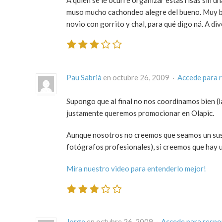
A quién se le ocurre organizar estas risas sin u
muso mucho cachondeo alegre del bueno. Muy bien
novio con gorrito y chal, para qué digo ná. A div
Pau Sabrià
en octubre 26, 2009 ·
Accede para 
Supongo que al final no nos coordinamos bien (l
justamente queremos promocionar en Olapic.
Aunque nosotros no creemos que seamos un sust
fotógrafos profesionales), si creemos que hay 
Mira nuestro video para entenderlo mejor!
Jorge
en octubre 26, 2009 ·
Accede para resp