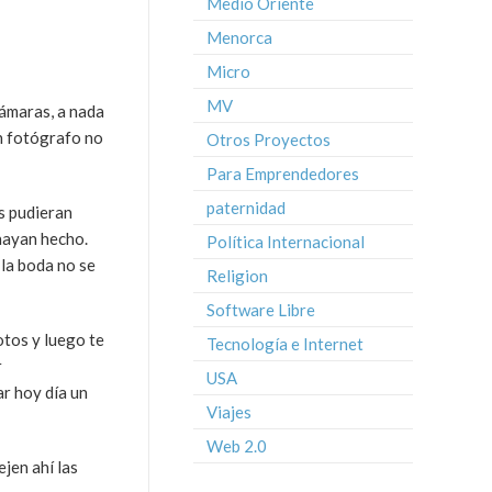
Medio Oriente
Menorca
Micro
MV
cámaras, a nada
un fotógrafo no
Otros Proyectos
Para Emprendedores
paternidad
s pudieran
 hayan hecho.
Política Internacional
 la boda no se
Religion
Software Libre
otos y luego te
Tecnología e Internet
r
USA
ar hoy día un
Viajes
Web 2.0
jen ahí las