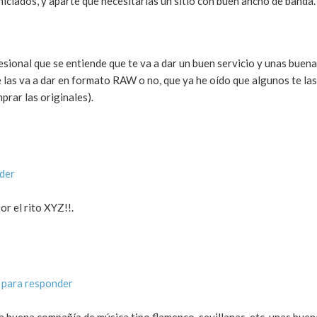
niciados, y aparte que necesitarías un sitio con buen ancho de banda.
sional que se entiende que te va a dar un buen servicio y unas buen
e las va a dar en formato RAW o no, que ya he oído que algunos te las
prar las originales).
der
or el rito XYZ!!.
 para responder