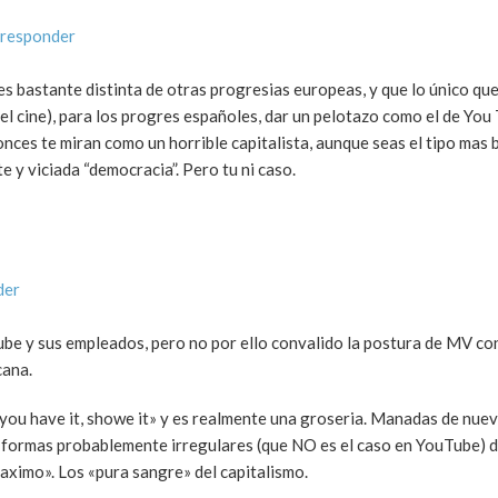
 responder
 es bastante distinta de otras progresias europeas, y que lo único qu
el cine), para los progres españoles, dar un pelotazo como el de You
onces te miran como un horrible capitalista, aunque seas el tipo mas b
te y viciada “democracia”. Pero tu ni caso.
der
ube y sus empleados, pero no por ello convalido la postura de MV co
cana.
you have it, showe it» y es realmente una groseria. Manadas de nuev
n formas probablemente irregulares (que NO es el caso en YouTube) 
maximo». Los «pura sangre» del capitalismo.