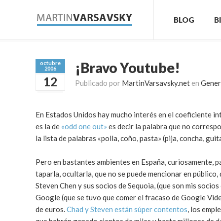
BLOG
B
¡Bravo Youtube!
octubre
2006
12
Publicado por
MartinVarsavsky.net
en
Gener
En Estados Unidos hay mucho interés en el coeficiente int
es la de
«odd one out»
es decir la palabra que no correspon
la lista de palabras «polla, coño, pasta» (pija, concha, gu
Pero en bastantes ambientes en España, curiosamente, par
taparla, ocultarla, que no se puede mencionar en público,
Steven Chen y sus socios de Sequoia, (que son mis socios
Google (que se tuvo que comer el fracaso de Google Vide
de euros.
Chad y Steven están súper contentos
, los emp