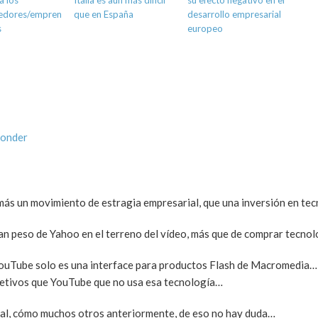
a los
Italia es aún más difícil
su efecto negativo en el
edores/empren
que en España
desarrollo empresarial
s
europeo
ponder
 más un movimiento de estragia empresarial, que una inversión en te
an peso de Yahoo en el terreno del vídeo, más que de comprar tecnol
uTube solo es una interface para productos Flash de Macromedia…
bjetivos que YouTube que no usa esa tecnología…
al, cómo muchos otros anteriormente, de eso no hay duda…