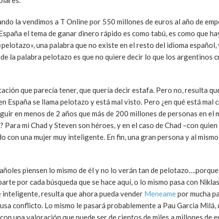
ólares.
ndo la vendimos a T Online por 550 millones de euros al año de empe
 España el tema de ganar dinero rápido es como tabú, es como que ha
«pelotazo», una palabra que no existe en el resto del idioma español,
e la palabra pelotazo es que no quiere decir lo que los argentinos c
ación que parecía tener, que quería decir estafa. Pero no, resulta qu
en España se llama pelotazo y está mal visto. Pero ¿en qué está mal 
guir en menos de 2 años que más de 200 millones de personas en el 
? Para mi Chad y Steven son héroes, y en el caso de Chad –con quien 
ado con una mujer muy inteligente. En fin, una gran persona y al mismo
añoles piensen lo mismo de él y no lo verán tan de pelotazo….porque
arte por cada búsqueda que se hace aquí, o lo mismo pasa con Niklas
 inteligente, resulta que ahora pueda vender
Meneame
por mucha pa
usa conflicto. Lo mismo le pasará probablemente a Pau Garcia Milá, 
con una valoración que puede ser de cientos de miles a millones de e