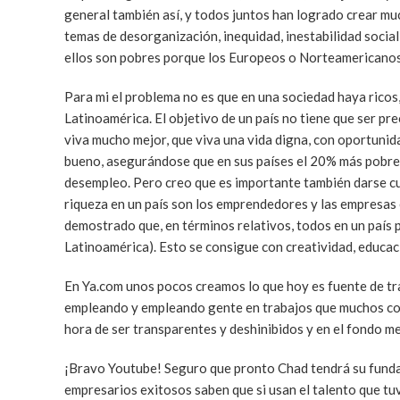
general también así, y todos juntos han logrado crear mu
temas de desorganización, inequidad, inestabilidad socia
ellos son pobres porque los Europeos o Norteamericanos s
Para mi el problema no es que en una sociedad haya ricos
Latinoamérica. El objetivo de un país no tiene que ser p
viva mucho mejor, que viva una vida digna, con oportuni
bueno, asegurándose que en sus países el 20% más pobre d
desempleo. Pero creo que es importante también darse cu
riqueza en un país son los emprendedores y las empresas
demostrado que, en términos relativos, todos en un país 
Latinoamérica). Esto se consigue con creatividad, educa
En Ya.com unos pocos creamos lo que hoy es fuente de tr
empleando y empleando gente en trabajos que muchos con
hora de ser transparentes y deshinibidos y en el fondo m
¡Bravo Youtube! Seguro que pronto Chad tendrá su funda
empresarios exitosos saben que si usan el talento que tu