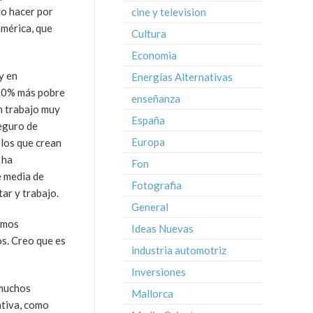
do hacer por
cine y television
américa, que
Cultura
Economia
y en
Energías Alternativas
 20% más pobre
enseñanza
n trabajo muy
España
seguro de
Europa
 los que crean
 ha
Fon
e media de
Fotografia
ar y trabajo.
General
imos
Ideas Nuevas
s. Creo que es
industria automotriz
Inversiones
 muchos
Mallorca
ativa, como