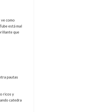
e ve como
 Tube está mal
rillante que
ntra pautas
o ricos y
dando catedra