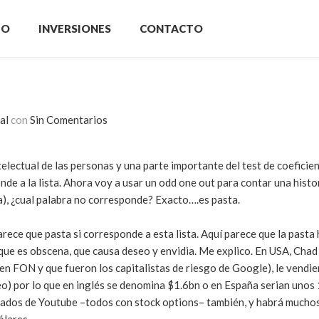
IO
INVERSIONES
CONTACTO
al
con
Sin Comentarios
electual de las personas y una parte importante del test de coeficien
de a la lista. Ahora voy a usar un odd one out para contar una histor
ita), ¿cual palabra no corresponde? Exacto….es pasta.
ece que pasta si corresponde a esta lista. Aquí parece que la pasta
 que es obscena, que causa deseo y envidia. Me explico. En USA, Chad
 en FON y que fueron los capitalistas de riesgo de Google), le vendi
o) por lo que en inglés se denomina $1.6bn o en España serian unos
leados de Youtube –todos con stock options– también, y habrá mucho