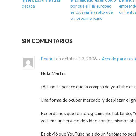
meses, España en una
emprendedores en USA o
beneficia 
década
por qué el PIB europeo
emprend
es todavía más alto que
dimiento
el norteamericano
SIN COMENTARIOS
Peanut
en octubre 12, 2006 ·
Accede para res
Hola Martín.
¿A ti no te parece que la compra de youTube es
Una forma de ocupar mercado, y desplazar el gr
Recordemos que tecnológicamente hablando, Yo
ya tiene un servicio de vídeo con los mismos o
Es obvió que YouTube ha sido un fenómeno soci