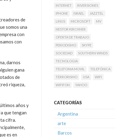
INTERNET
INVERSIONES
IPHONE
ISRAEL
JAZZTEL
creadores de
LINUS
MICROSOFT
MV
que somos una
NESTOR KIRCHNER
a empresa con
OFERTA DE TRABAJO
 usamos con
PERIODISMO
SKYPE
SOCIEDAD
SOUTHERN WINDS
TECNOLOGIA
ena, darnos
 alguien gana
TELEFONIA MOVIL
TELEFÓNICA
lotados de
TERRORISMO
USA
WIFI
reó riqueza,
WIFIFON
YAHOO
CATEGORÍAS
 últimos años y
ara que tengan
Argentina
a cifra.
arte
incipalmente,
Barcos
que es en