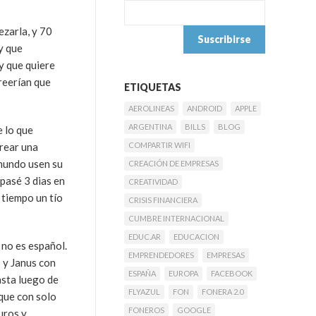
zarla, y 70
y que
 y que quiere
reerían que
ETIQUETAS
AEROLINEAS
ANDROID
APPLE
ARGENTINA
BILLS
BLOG
e lo que
crear una
COMPARTIR WIFI
mundo usen su
CREACIÓN DE EMPRESAS
pasé 3 dias en
CREATIVIDAD
 tiempo un tío
CRISIS FINANCIERA
CUMBRE INTERNACIONAL
EDUC.AR
EDUCACION
 no es español.
EMPRENDEDORES
EMPRESAS
 y Janus con
ESPAÑA
EUROPA
FACEBOOK
sta luego de
FLYAZUL
FON
FONERA 2.0
que con solo
FONEROS
GOOGLE
uros y