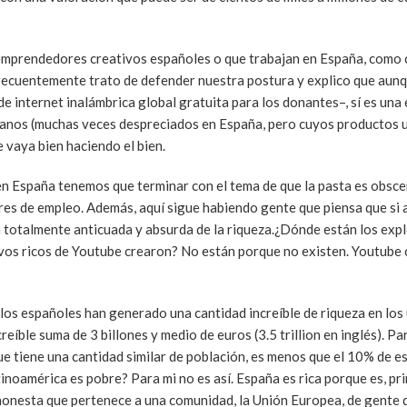
emprendedores creativos españoles o que trabajan en España, como 
recuentemente trato de defender nuestra postura y explico que aun
 de internet inalámbrica global gratuita para los donantes–, sí es un
ricanos (muchas veces despreciados en España, pero cuyos productos
e vaya bien haciendo el bien.
en España tenemos que terminar con el tema de que la pasta es obsc
ores de empleo. Además, aquí sigue habiendo gente que piensa que si
a totalmente anticuada y absurda de la riqueza.¿Dónde están los exp
os ricos de Youtube crearon? No están porque no existen. Youtube c
los españoles han generado una cantidad increíble de riqueza en los
reíble suma de 3 billones y medio de euros (3.5 trillion en inglés). P
 tiene una cantidad similar de población, es menos que el 10% de est
tinoamérica es pobre? Para mi no es así. España es rica porque es, pr
 honesta que pertenece a una comunidad, la Unión Europea, de gente 