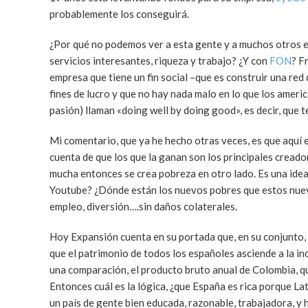
probablemente los conseguirá.
¿Por qué no podemos ver a esta gente y a muchos otros 
servicios interesantes, riqueza y trabajo? ¿Y con
FON
? F
empresa que tiene un fin social –que es construir una red
fines de lucro y que no hay nada malo en lo que los ame
pasión) llaman «doing well by doing good», es decir, que t
Mi comentario, que ya he hecho otras veces, es que aquí 
cuenta de que los que la ganan son los principales cread
mucha entonces se crea pobreza en otro lado. Es una ide
Youtube? ¿Dónde están los nuevos pobres que estos nuev
empleo, diversión….sin daños colaterales.
Hoy Expansión cuenta en su portada que, en su conjunto, 
que el patrimonio de todos los españoles asciende a la inc
una comparación, el producto bruto anual de Colombia, que
Entonces cuál es la lógica, ¿que España es rica porque La
un país de gente bien educada, razonable, trabajadora, y