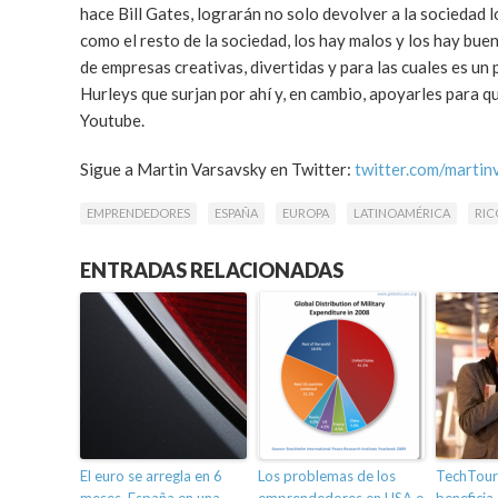
hace Bill Gates, lograrán no solo devolver a la sociedad l
como el resto de la sociedad, los hay malos y los hay bue
de empresas creativas, divertidas y para las cuales es un 
Hurleys que surjan por ahí y, en cambio, apoyarles para q
Youtube.
Sigue a Martin Varsavsky en Twitter:
twitter.com/martin
EMPRENDEDORES
ESPAÑA
EUROPA
LATINOAMÉRICA
RIC
ENTRADAS RELACIONADAS
El euro se arregla en 6
Los problemas de los
TechTour 