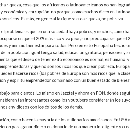
cha riqueza, cosa que los africanos o latinoamericanos no han logra
l y económica y corrupción, no porque, como muchos dicen en Latino
on ricos. Es más, en general la riqueza crea riqueza, no pobreza.
, el problema es que en una sociedad haya pobres, y muchos, como ha
reocuparse en que el 20% más rico viva peor, sino preocuparse que el
dades y mínimo bienestar para todos. Pero en esto Europa ha hecho u
e la población igual tenga salud, educación gratuita, pensiones y 
enta que el deseo de tener éxito económico es normal, es humano, y
 emprendedoras y que no son los ricos los que crean pobreza. Europa
pueden hacerse ricos (los pobres de Europa son más ricos que la clas
ción y espíritu emprendedor combinado con un buen estado de bienest
abajo para cientos. Lo mismo en Jazztel y ahora en FON, donde segu
sideran tan interesantes como los youtubers considerarán los suyo
enos envidiosos con los éxitos de los demás.
ción, como hacen la mayoría de los millonarios americanos. En USA
vieron para ganar dinero en donarlo de una manera inteligente y cre