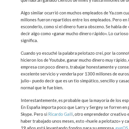
que habrán ganado cientos de miles y hasta millones de d
Algo similar ocurrió con muchos empleados de Ya.com cua
millones fueron repartidos entre los empleados. Pero en
esconderlo, como si el dinero fuera obsceno. Se habla de 
decir algo como «ganar mucho dinero rápido». Lo curioso d
significa.
Cuando yo escuché la palabra pelotazo creí, por la connot
hicieron los de Youtube, ganar mucho dinero muy rápido, 
empresa con poco dinero, trabajar honestamente y conse
excelente servicio y venderla por 1300 millones de euros
julio– puedo decir que es un tio simpático, sencillo y cas
normal que le fue bien.
Interestantemente, es probable que la mayoría de los esp
En España importa poco que Larry y Sergey se forren en p
Skype. Pero si
Ricardo Galli
, otro emprendedor creativo e
haber trabajado unos meses, esto «huele a pelotazo» y ca
19 años está levantando fondos para su empresa,
eyeOS