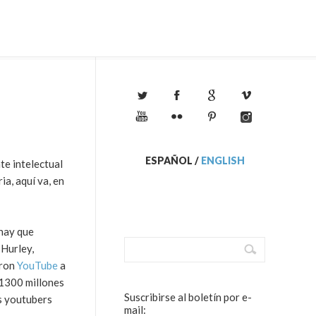
ESPAÑOL
/
ENGLISH
te intelectual
ia, aquí va, en
 hay que
 Hurley,
eron
YouTube
a
 1300 millones
Suscribirse al boletín por e-
s youtubers
mail: