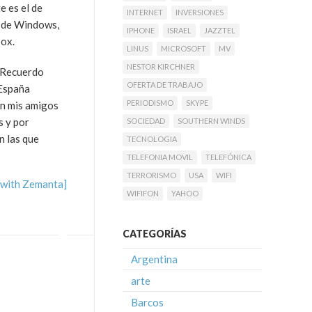
e es el de
INTERNET
INVERSIONES
s de Windows,
IPHONE
ISRAEL
JAZZTEL
box.
LINUS
MICROSOFT
MV
NESTOR KIRCHNER
. Recuerdo
OFERTA DE TRABAJO
 España
PERIODISMO
SKYPE
on mis amigos
s y por
SOCIEDAD
SOUTHERN WINDS
n las que
TECNOLOGIA
TELEFONIA MOVIL
TELEFÓNICA
TERRORISMO
USA
WIFI
WIFIFON
YAHOO
CATEGORÍAS
Argentina
arte
Barcos