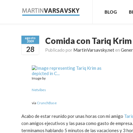
BLOG
B
Comida con Tariq Krim 
agosto
2009
28
Publicado por
MartinVarsavsky.net
en
Gener
Image by
Netvibes
via
CrunchBase
Acabo de estar reunido por unas horas con mi amigo
Tari
con amigos ejecutivos y las pasa como gasto de empresa
terminamos hablando 5 minutos de las vacaciones y 3 hora