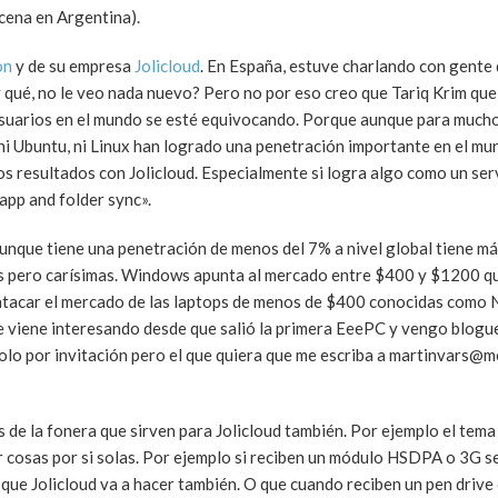
cena en Argentina).
on
y de su empresa
Jolicloud
. En España, estuve charlando con gente
 qué, no le veo nada nuevo? Pero no por eso creo que Tariq Krim que
e usuarios en el mundo se esté equivocando. Porque aunque para mucho
ni Ubuntu, ni Linux han logrado una penetración importante en el mu
s resultados con Jolicloud. Especialmente si logra algo como un se
app and folder sync».
unque tiene una penetración de menos del 7% a nivel global tiene m
es pero carísimas. Windows apunta al mercado entre $400 y $1200 q
 atacar el mercado de las laptops de menos de $400 conocidas como
 viene interesando desde que salió la primera EeePC y vengo blogue
 solo por invitación pero el que quiera que me escriba a martinvars@m
de la fonera que sirven para Jolicloud también. Por ejemplo el tema
 cosas por si solas. Por ejemplo si reciben un módulo HSDPA o 3G s
 que Jolicloud va a hacer también. O que cuando reciben un pen drive