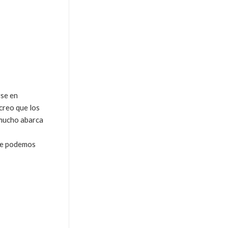
rse en
creo que los
 mucho abarca
que podemos