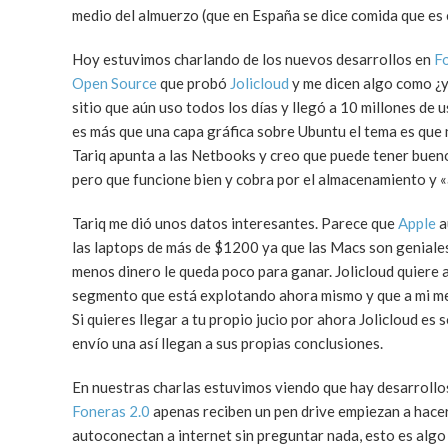
medio del almuerzo (que en España se dice comida que es 
Hoy estuvimos charlando de los nuevos desarrollos en
F
Open Source
que probó
Jolicloud
y me dicen algo como ¿y
sitio que aún uso todos los días y llegó a 10 millones d
es más que una capa gráfica sobre Ubuntu el tema es que 
Tariq apunta a las Netbooks y creo que puede tener bueno
pero que funcione bien y cobra por el almacenamiento y «
Tariq me dió unos datos interesantes. Parece que
Apple
a
las laptops de más de $1200 ya que las Macs son genial
menos dinero le queda poco para ganar. Jolicloud quiere
segmento que está explotando ahora mismo y que a mi me
Si quieres llegar a tu propio jucio por ahora Jolicloud es
envío una así llegan a sus propias conclusiones.
En nuestras charlas estuvimos viendo que hay desarrollos 
Foneras 2.0
apenas reciben un pen drive empiezan a hacer
autoconectan a internet sin preguntar nada, esto es algo