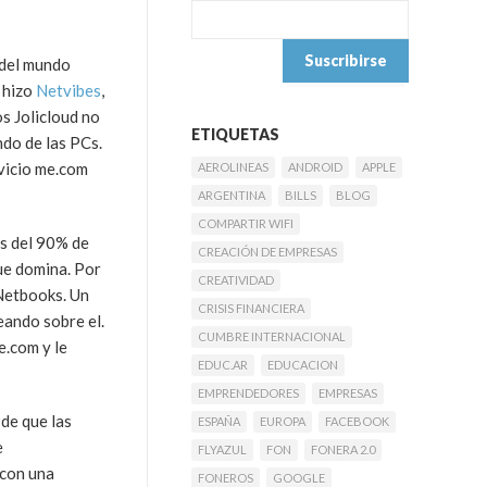
 del mundo
 hizo
Netvibes
,
s Jolicloud no
ETIQUETAS
ndo de las PCs.
rvicio me.com
AEROLINEAS
ANDROID
APPLE
ARGENTINA
BILLS
BLOG
COMPARTIR WIFI
ás del 90% de
CREACIÓN DE EMPRESAS
ue domina. Por
CREATIVIDAD
 Netbooks. Un
CRISIS FINANCIERA
ando sobre el.
CUMBRE INTERNACIONAL
e.com y le
EDUC.AR
EDUCACION
EMPRENDEDORES
EMPRESAS
 de que las
ESPAÑA
EUROPA
FACEBOOK
e
FLYAZUL
FON
FONERA 2.0
 con una
FONEROS
GOOGLE