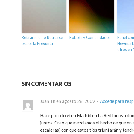
Retirarse o no Retirarse,
Robots y Comunidades
Panel co
esa es la Pregunta
Newmark,
otros en
SIN COMENTARIOS
Juan Th en agosto 28, 2009 ·
Accede para res
Hace poco lo ví en Madrid en La Red Innova don
juntos. Creo que mezclamos el hecho de que en e
escaleras) con que estos tíos triunfarán y te