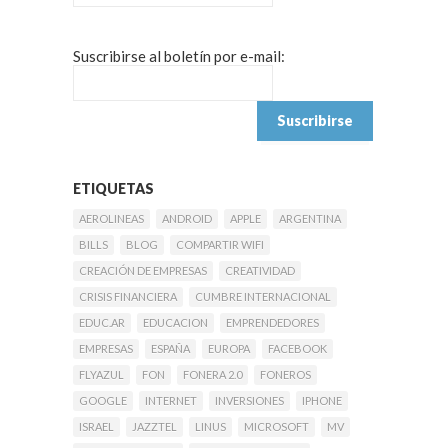
Suscribirse al boletín por e-mail:
ETIQUETAS
AEROLINEAS
ANDROID
APPLE
ARGENTINA
BILLS
BLOG
COMPARTIR WIFI
CREACIÓN DE EMPRESAS
CREATIVIDAD
CRISIS FINANCIERA
CUMBRE INTERNACIONAL
EDUC.AR
EDUCACION
EMPRENDEDORES
EMPRESAS
ESPAÑA
EUROPA
FACEBOOK
FLYAZUL
FON
FONERA 2.0
FONEROS
GOOGLE
INTERNET
INVERSIONES
IPHONE
ISRAEL
JAZZTEL
LINUS
MICROSOFT
MV