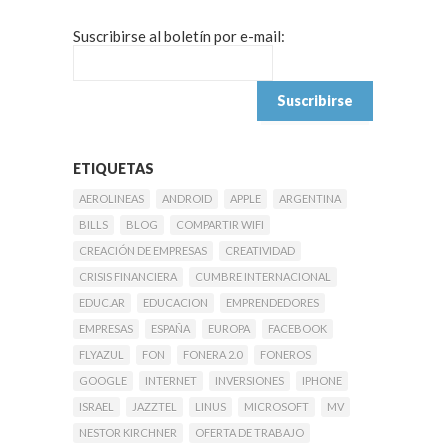
Suscribirse al boletín por e-mail:
ETIQUETAS
AEROLINEAS
ANDROID
APPLE
ARGENTINA
BILLS
BLOG
COMPARTIR WIFI
CREACIÓN DE EMPRESAS
CREATIVIDAD
CRISIS FINANCIERA
CUMBRE INTERNACIONAL
EDUC.AR
EDUCACION
EMPRENDEDORES
EMPRESAS
ESPAÑA
EUROPA
FACEBOOK
FLYAZUL
FON
FONERA 2.0
FONEROS
GOOGLE
INTERNET
INVERSIONES
IPHONE
ISRAEL
JAZZTEL
LINUS
MICROSOFT
MV
NESTOR KIRCHNER
OFERTA DE TRABAJO