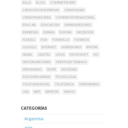
BILLS
BLOG
COMPARTIR WIFI
CREACIÓN DE EMPRESAS
CREATIVIDAD
CRISIS FINANCIERA
CUMBRE INTERNACIONAL
EDUC.AR
EDUCACION
EMPRENDEDORES
EMPRESAS
ESPAÑA
EUROPA
FACEBOOK
FLYAZUL
FON
FONERA 2.0
FONEROS
GOOGLE
INTERNET
INVERSIONES
IPHONE
ISRAEL
JAZZTEL
LINUS
MICROSOFT
MV
NESTOR KIRCHNER
OFERTA DE TRABAJO
PERIODISMO
SKYPE
SOCIEDAD
SOUTHERN WINDS
TECNOLOGIA
TELEFONIA MOVIL
TELEFÓNICA
TERRORISMO
USA
WIFI
WIFIFON
YAHOO
CATEGORÍAS
Argentina
arte