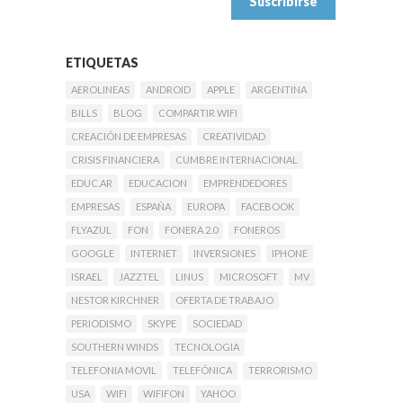
ETIQUETAS
AEROLINEAS
ANDROID
APPLE
ARGENTINA
BILLS
BLOG
COMPARTIR WIFI
CREACIÓN DE EMPRESAS
CREATIVIDAD
CRISIS FINANCIERA
CUMBRE INTERNACIONAL
EDUC.AR
EDUCACION
EMPRENDEDORES
EMPRESAS
ESPAÑA
EUROPA
FACEBOOK
FLYAZUL
FON
FONERA 2.0
FONEROS
GOOGLE
INTERNET
INVERSIONES
IPHONE
ISRAEL
JAZZTEL
LINUS
MICROSOFT
MV
NESTOR KIRCHNER
OFERTA DE TRABAJO
PERIODISMO
SKYPE
SOCIEDAD
SOUTHERN WINDS
TECNOLOGIA
TELEFONIA MOVIL
TELEFÓNICA
TERRORISMO
USA
WIFI
WIFIFON
YAHOO